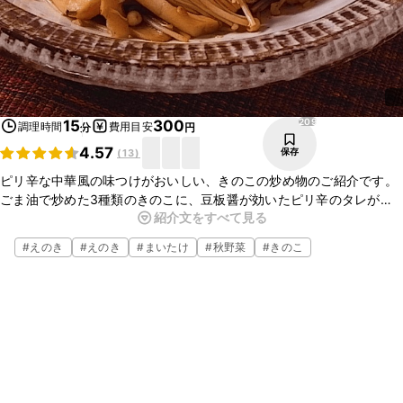
209
15
300
調理時間
費用目安
分
円
4.57
保存
(
13
)
ピリ辛な中華風の味つけがおいしい、きのこの炒め物のご紹介です。
ごま油で炒めた3種類のきのこに、豆板醤が効いたピリ辛のタレがよ
紹介文をすべて見る
く絡み、おいしいですよ。ごはんが進む一品なので、ぜひお試しくだ
さいね。
#
えのき
#
えのき
#
まいたけ
#
秋野菜
#
きのこ