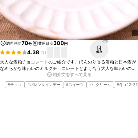
264
70
300
調理時間
費用目安
分
円
4.38
保存
(
5
)
大人な酒粕チョコレートのご紹介です。ほんのり香る酒粕と日本酒が
なめらかな味わいのミルクチョコレートとよく合う大人な味わいのス
紹介文をすべて見る
イーツです。おもてなしのスイーツやお酒のお供にいかがでしょう
か。ぜひお試しくださいね。
#
チョコ
#
バレンタインデー
#
スイーツ
#
生クリーム
#
冬（12–2