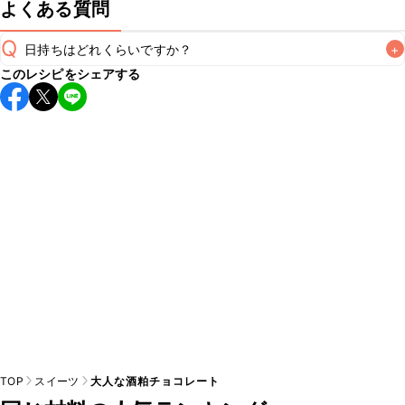
よくある質問
Q
日持ちはどれくらいですか？
+
このレシピをシェアする
保存期間は冷蔵で2~3日が目安です。なるべくお早めにお召
し上がりください。

A
※日持ちは目安です。
こちら
の注意事項をご確認の上、正し
TOP
スイーツ
大人な酒粕チョコレート