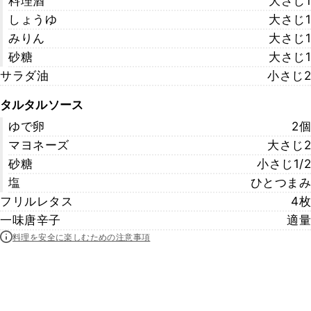
料理酒
大さじ1
しょうゆ
大さじ1
みりん
大さじ1
砂糖
大さじ1
サラダ油
小さじ2
タルタルソース
ゆで卵
2個
マヨネーズ
大さじ2
砂糖
小さじ1/2
塩
ひとつまみ
フリルレタス
4枚
一味唐辛子
適量
料理を安全に楽しむための注意事項