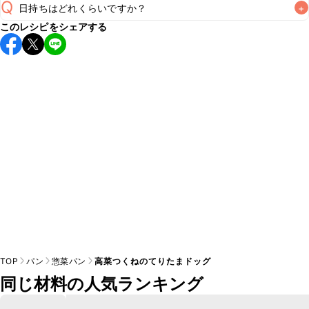
Q
日持ちはどれくらいですか？
+
A
このレシピをシェアする
保存期間は冷蔵で当日中が目安です。なるべくお早めにお召
し上がりください。

A
※日持ちは目安です。
こちら
の注意事項をご確認の上、正し
TOP
パン
惣菜パン
高菜つくねのてりたまドッグ
同じ材料の人気ランキング