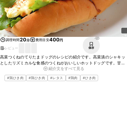
216
20
400
調理時間
費用目安
分
円
レビュー
保存
高菜つくねのてりたまドッグのレシピの紹介です。高菜漬のシャキッ
としたリズミカルな食感のつくねがおいしいホットドッグです。甘
紹介文をすべて見る
しょっぱい照り焼きに濃厚タルタルソースよく合います。朝ごはんや
軽食などにおすすめです。ぜひ、作ってみてくださいね。
#
鶏ひき肉
#
鶏ひき肉
#
レタス
#
鶏肉
#
ひき肉