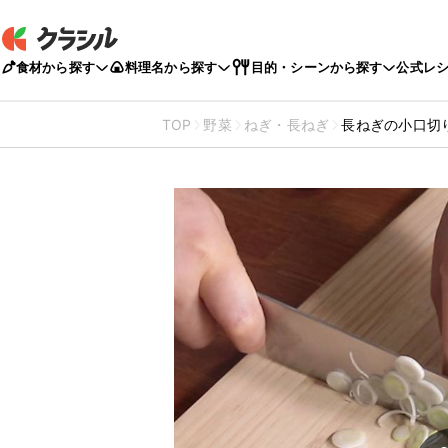
食材から探す
料理名から探す
目的・シーンから探す
公式レ
TOP
野菜
ねぎ・長ねぎ
長ねぎの小口切