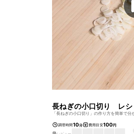
長ねぎの小口切り
レシ
「
長ねぎの小口切り
」の作り方を簡単で分
10
100
調理時間
費用目安
分
円
レビュー