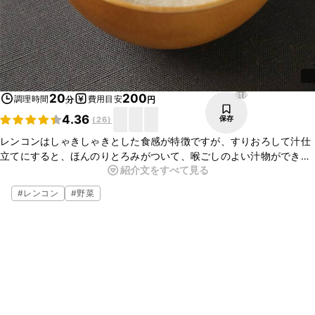
618
20
200
調理時間
費用目安
分
円
4.36
保存
(
26
)
レンコンはしゃきしゃきとした食感が特徴ですが、すりおろして汁仕
立てにすると、ほんのりとろみがついて、喉ごしのよい汁物ができま
紹介文をすべて見る
す。ぽかぽかと温まる優しい味の一品です。簡単なのでぜひ作ってみ
てくださいね。
#
レンコン
#
野菜