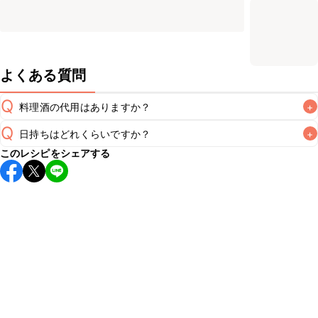
よくある質問
Q
料理酒の代用はありますか？
+
Q
日持ちはどれくらいですか？
+
A
このレシピをシェアする
保存期間は冷蔵で翌日中が目安です。なるべくお早めにお召
し上がりください。

A
※日持ちは目安です。
こちら
の注意事項をご確認の上、正し