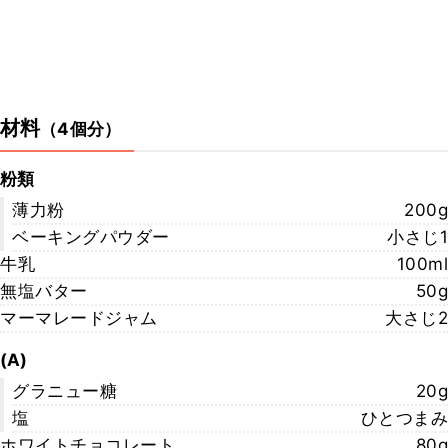
材料
（
4個分
）
粉類
薄力粉
200g
ベーキングパウダー
小さじ1
牛乳
100ml
無塩バター
50g
マーマレードジャム
大さじ2
(A)
グラニュー糖
20g
塩
ひとつまみ
ホワイトチョコレート
80g