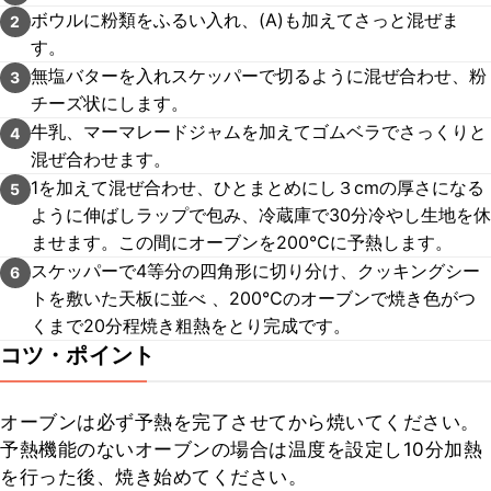
ボウルに粉類をふるい入れ、(A)も加えてさっと混ぜま
2
す。
無塩バターを入れスケッパーで切るように混ぜ合わせ、粉
3
チーズ状にします。
牛乳、マーマレードジャムを加えてゴムベラでさっくりと
4
混ぜ合わせます。
1を加えて混ぜ合わせ、ひとまとめにし３cmの厚さになる
5
ように伸ばしラップで包み、冷蔵庫で30分冷やし生地を休
ませます。この間にオーブンを200℃に予熱します。
スケッパーで4等分の四角形に切り分け、クッキングシー
6
トを敷いた天板に並べ 、200℃のオーブンで焼き色がつ
くまで20分程焼き粗熱をとり完成です。
コツ・ポイント
オーブンは必ず予熱を完了させてから焼いてください。

予熱機能のないオーブンの場合は温度を設定し10分加熱
を行った後、焼き始めてください。
