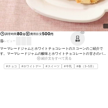
376
80
500
調理時間
費用目安
分
円
レビュー
保存
マーマレードジャムとホワイトチョコレートのスコーンのご紹介で
す。マーマレードジャムの酸味とホワイトチョコレートの甘さのバラ
紹介文をすべて見る
ンスが丁度よく、おいしいですよ。手軽に揃う材料で簡単に作れるの
でぜひお試しくださいね。
#
チョコ
#
ホワイトデー
#
スイーツ
#
牛乳
#
春（3–5月）