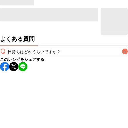
よくある質問
Q
日持ちはどれくらいですか？
+
このレシピをシェアする
保存期間は常温で2~3日が目安です。なるべくお早めにお召
し上がりください。

A
※日持ちは目安です。
こちら
の注意事項をご確認の上、正し