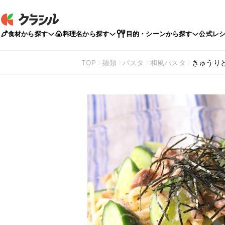
食材から探す
料理名から探す
目的・シーンから探す
公式レ
TOP
麺類
パスタ
和風パスタ
きゅうり