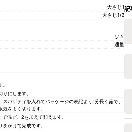
大さじ1
記
大さじ1/2
少々
適量
す。
切りにします。
、スパゲティを入れてパッケージの表記より1分長く茹で、
水気をよく切ります。
入れて混ぜ、2を加えて和えます。
りをかけて完成です。