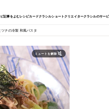
シピ
記事をよむ
レシピカード
クラシルショート
クリエイター
クラシルのサー
とツナの冷製 和風パスタ
ミュートを解除