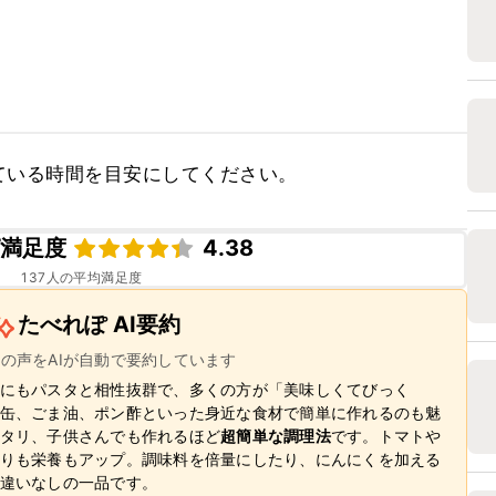
ている時間を目安にしてください。
ピ満足度
4.38
137
人の平均満足度
たべれぽ AI要約
ーの声をAIが自動で要約しています
にもパスタと相性抜群で、多くの方が「美味しくてびっく
缶、ごま油、ポン酢といった身近な食材で簡単に作れるのも魅
タリ、子供さんでも作れるほど
超簡単な調理法
です。トマトや
りも栄養もアップ。調味料を倍量にしたり、にんにくを加える
違いなしの一品です。