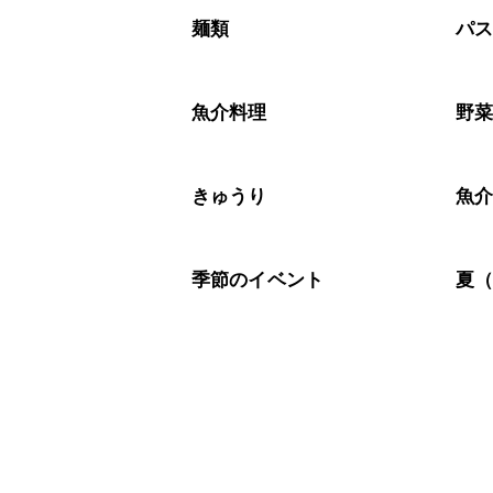
A
※日持ちは目安です。
こちら
麺類
パ
魚介料理
野
きゅうり
魚
季節のイベント
夏（