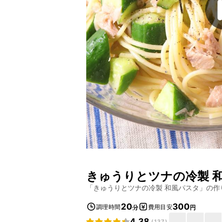
きゅうりとツナの冷製 
「
きゅうりとツナの冷製 和風パスタ
」の作
20
300
調理時間
費用目安
分
円
4.38
(
137
)