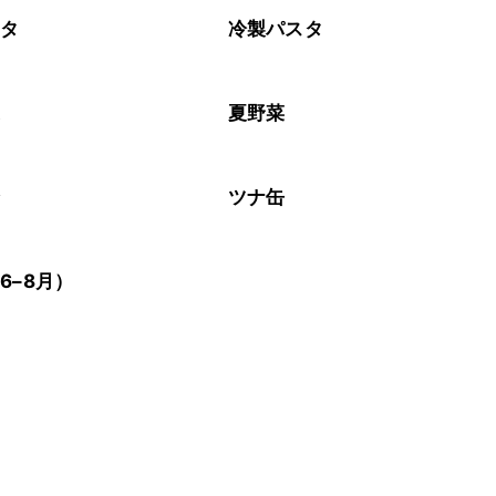
スタ
冷製パスタ
菜
夏野菜
介
ツナ缶
6–8月）