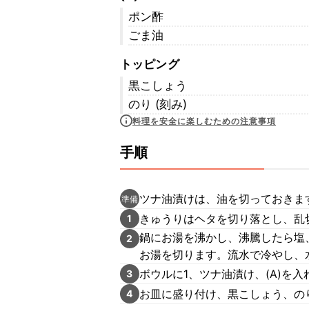
ポン酢
ごま油
トッピング
黒こしょう
のり (刻み)
料理を安全に楽しむための注意事項
手順
ツナ油漬けは、油を切っておきま
準備
きゅうりはヘタを切り落とし、乱
1
鍋にお湯を沸かし、沸騰したら塩
2
お湯を切ります。流水で冷やし、
ボウルに1、ツナ油漬け、(A)を
3
お皿に盛り付け、黒こしょう、の
4