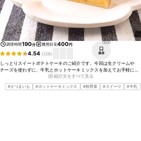
4735
190
400
調理時間
費用目安
分
円
4.54
保存
(
139
)
しっとりスイートポテトケーキのご紹介です。今回は生クリームや
チーズを使わずに、牛乳とホットケーキミックスを加えてお手軽に仕
紹介文をすべて見る
上げました。ひんやりしっとりとしたスイーツを、ぜひお試しくださ
いね。
#
さつまいも
#
ホットケーキミックス
#
秋野菜
#
スイーツ
#
牛乳