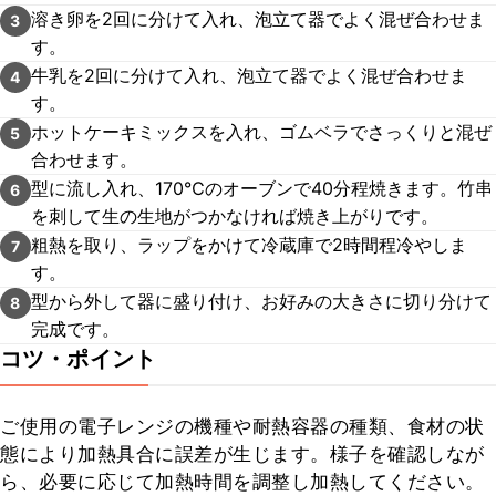
溶き卵を2回に分けて入れ、泡立て器でよく混ぜ合わせま
3
す。
牛乳を2回に分けて入れ、泡立て器でよく混ぜ合わせま
4
す。
ホットケーキミックスを入れ、ゴムベラでさっくりと混ぜ
5
合わせます。
型に流し入れ、170℃のオーブンで40分程焼きます。竹串
6
を刺して生の生地がつかなければ焼き上がりです。
粗熱を取り、ラップをかけて冷蔵庫で2時間程冷やしま
7
す。
型から外して器に盛り付け、お好みの大きさに切り分けて
8
完成です。
コツ・ポイント
ご使用の電子レンジの機種や耐熱容器の種類、食材の状
態により加熱具合に誤差が生じます。様子を確認しなが
ら、必要に応じて加熱時間を調整し加熱してください。
