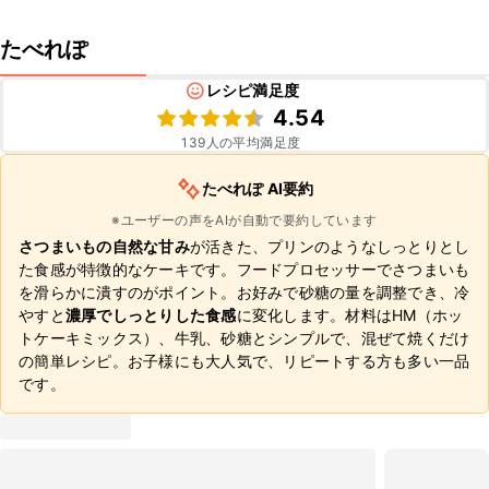
たべれぽ
レシピ満足度
4.54
139
人の平均満足度
たべれぽ AI要約
※ユーザーの声をAIが自動で要約しています
さつまいもの自然な甘み
が活きた、プリンのようなしっとりとし
た食感が特徴的なケーキです。フードプロセッサーでさつまいも
を滑らかに潰すのがポイント。お好みで砂糖の量を調整でき、冷
やすと
濃厚でしっとりした食感
に変化します。材料はHM（ホッ
トケーキミックス）、牛乳、砂糖とシンプルで、混ぜて焼くだけ
の簡単レシピ。お子様にも大人気で、リピートする方も多い一品
です。