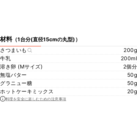
材料
（
1台分(直径15cmの丸型)
）
さつまいも
200g
牛乳
200ml
溶き卵 (Mサイズ)
2個分
無塩バター
50g
グラニュー糖
50g
ホットケーキミックス
20g
料理を安全に楽しむための注意事項