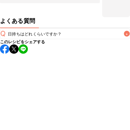
よくある質問
Q
日持ちはどれくらいですか？
+
このレシピをシェアする
保存期間は冷蔵で翌日中が目安です。なるべくお早めにお召
し上がりください。

A
※日持ちは目安です。
こちら
の注意事項をご確認の上、正し