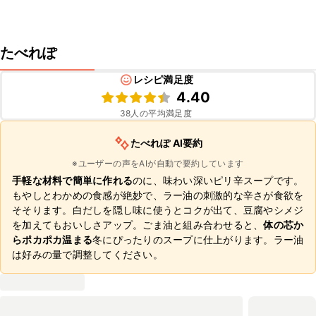
たべれぽ
レシピ満足度
4.40
38
人の平均満足度
たべれぽ AI要約
※ユーザーの声をAIが自動で要約しています
手軽な材料で簡単に作れる
のに、味わい深いピリ辛スープです。
もやしとわかめの食感が絶妙で、ラー油の刺激的な辛さが食欲を
そそります。白だしを隠し味に使うとコクが出て、豆腐やシメジ
を加えてもおいしさアップ。ごま油と組み合わせると、
体の芯か
らポカポカ温まる
冬にぴったりのスープに仕上がります。ラー油
は好みの量で調整してください。