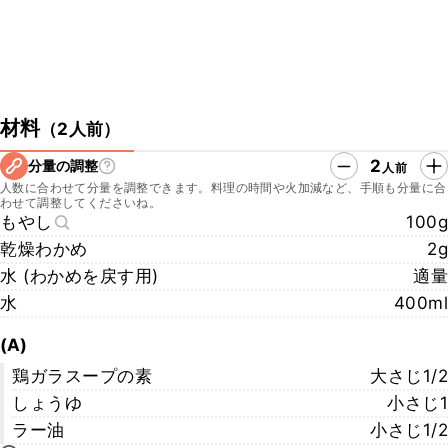
材料
（
2人前
）
2
分量の調整
人前
人数に合わせて分量を調整できます。料理の時間や火加減など、手順も分量に合
わせて調整してくださいね。
もやし
100g
乾燥わかめ
2g
水 (わかめを戻す用)
適量
水
400ml
(A)
鶏ガラスープの素
大さじ1/2
しょうゆ
小さじ1
ラー油
小さじ1/2