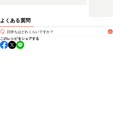
よくある質問
Q
日持ちはどれくらいですか？
+
このレシピをシェアする
保存期間は冷蔵で翌日中が目安です。なるべくお早めにお召
し上がりください。

A
※日持ちは目安です。
こちら
の注意事項をご確認の上、正し