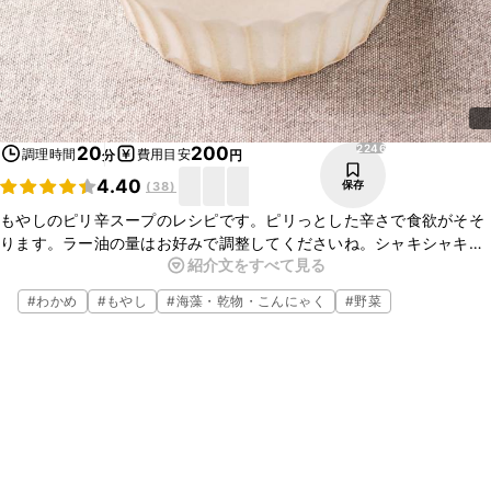
2246
20
200
調理時間
費用目安
分
円
4.40
保存
(
38
)
もやしのピリ辛スープのレシピです。ピリっとした辛さで食欲がそそ
ります。ラー油の量はお好みで調整してくださいね。シャキシャキと
紹介文をすべて見る
したもやしとたっぷりのわかめで食べ応え満点です。簡単に作れるの
で、ぜひ一度作ってみてくださいね。
#
わかめ
#
もやし
#
海藻・乾物・こんにゃく
#
野菜