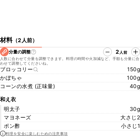
材料
（
2人前
）
2
分量の調整
人前
人数に合わせて分量を調整できます。料理の時間や火加減など、手順も分量に合
わせて調整してくださいね。
ブロッコリー
150g
かぼちゃ
100g
コーンの水煮 (正味量)
40g
和え衣
明太子
30g
マヨネーズ
大さじ2
ポン酢
小さじ1
料理を安全に楽しむための注意事項