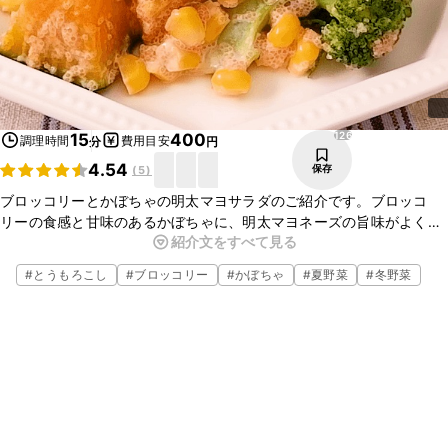
126
15
400
調理時間
費用目安
分
円
4.54
保存
(
5
)
ブロッコリーとかぼちゃの明太マヨサラダのご紹介です。ブロッコ
リーの食感と甘味のあるかぼちゃに、明太マヨネーズの旨味がよく合
紹介文をすべて見る
います。彩りのよい一品ですので、ぜひお試しくださいね。
#
とうもろこし
#
ブロッコリー
#
かぼちゃ
#
夏野菜
#
冬野菜