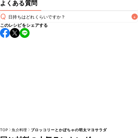
よくある質問
Q
日持ちはどれくらいですか？
+
このレシピをシェアする
保存期間は冷蔵で当日中が目安です。なるべくお早めにお召
し上がりください。

A
※日持ちは目安です。
こちら
の注意事項をご確認の上、正し
TOP
魚介料理
ブロッコリーとかぼちゃの明太マヨサラダ