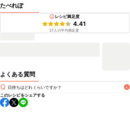
たべれぽ
レシピ満足度
4.41
37
人の平均満足度
よくある質問
Q
日持ちはどれくらいですか？
+
このレシピをシェアする
保存期間は冷蔵で翌日中が目安です。なるべくお早めにお召
し上がりください。

A
※日持ちは目安です。
こちら
の注意事項をご確認の上、正し