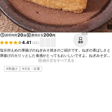
1864
20
200
調理時間
費用目安
分
円
4.41
保存
(
37
)
塩分控えめの厚揚げのねぎみそ焼きのご紹介です。ねぎの香ばしさと
厚揚げのカリッとした食感がとってもおいしいですよ。ねぎみそダレ
紹介文をすべて見る
はお魚やお肉に塗ってもおいしいですよ。簡単にお作りいただけるの
でぜひお試しください。
#
厚揚げ
#
大豆・豆腐