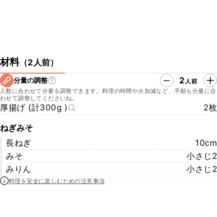
材料
（
2人前
）
2
分量の調整
人前
人数に合わせて分量を調整できます。料理の時間や火加減など、手順も分量に合
わせて調整してくださいね。
厚揚げ (計300g )
2枚
ねぎみそ
長ねぎ
10cm
みそ
小さじ2
みりん
小さじ2
料理を安全に楽しむための注意事項