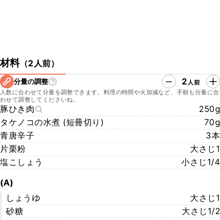
材料
（
2人前
）
2
分量の調整
人前
人数に合わせて分量を調整できます。料理の時間や火加減など、手順も分量に合
わせて調整してくださいね。
豚ひき肉
250g
タケノコの水煮 (短冊切り)
70g
青唐辛子
3本
片栗粉
大さじ1
塩こしょう
小さじ1/4
(A)
しょうゆ
大さじ1
砂糖
大さじ1/2