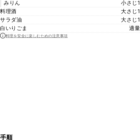
みりん
小さじ1
料理酒
大さじ1
サラダ油
大さじ1
白いりごま
適量
料理を安全に楽しむための注意事項
手順