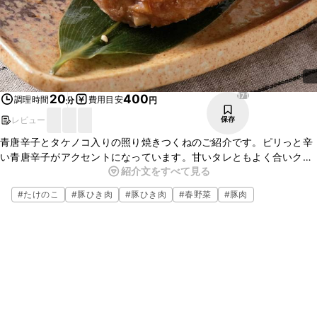
171
20
400
調理時間
費用目安
分
円
レビュー
保存
青唐辛子とタケノコ入りの照り焼きつくねのご紹介です。ピリっと辛
い青唐辛子がアクセントになっています。甘いタレともよく合いクセ
紹介文をすべて見る
になる味ですよ。ごはんのおかずにはもちろん、おつまみにもおすす
めです。是非作ってみてくださいね。
#
たけのこ
#
豚ひき肉
#
豚ひき肉
#
春野菜
#
豚肉