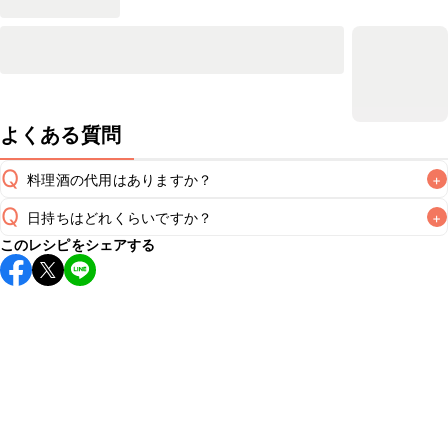
よくある質問
Q
料理酒の代用はありますか？
+
Q
日持ちはどれくらいですか？
+
A
このレシピをシェアする
保存期間は冷蔵で翌日中が目安です。なるべくお早めにお召
し上がりください。

A
※日持ちは目安です。
こちら
の注意事項をご確認の上、正し