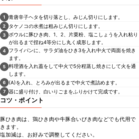
青唐辛子ヘタを切り落とし、みじん切りにします。
1
タケノコの水煮は粗みじん切りにします。
2
ボウルに豚ひき肉、1、2、片栗粉、塩こしょうを入れ粘り
3
が出るまで捏ね4等分にし丸く成形します。
フライパンに、サラダ油をひき3を入れ中火で両面を焼き
4
ます。
料理酒を入れ蓋をして中火で5分程蒸し焼きにして火を通
5
します。
(A)を入れ、とろみが出るまで中火で煮詰めます。
6
器に盛り付け、白いりごまをふりかけて完成です。
7
コツ・ポイント
豚ひき肉は、鶏ひき肉や牛豚合いびき肉などでも代用で
きます。

塩加減は、お好みで調整してください。
