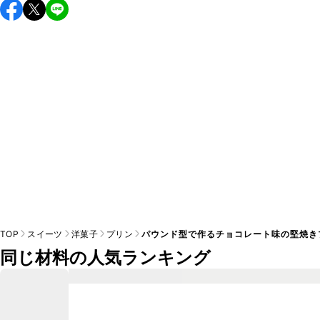
保存期間は冷蔵で翌日中が目安です。なるべくお早めにお召
し上がりください。

A
※日持ちは目安です。
こちら
の注意事項をご確認の上、正し
TOP
スイーツ
洋菓子
プリン
パウンド型で作るチョコレート味の堅焼き
同じ材料の人気ランキング