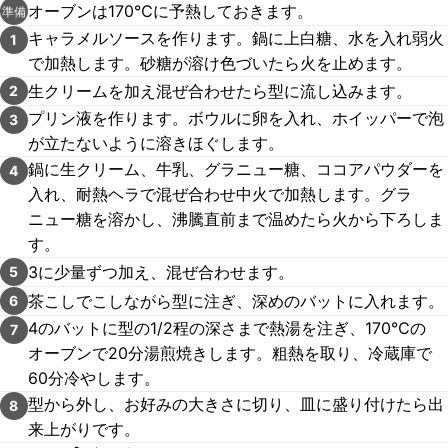
オーブンは170℃に予熱しておきます。
準備
キャラメルソースを作ります。鍋に上白糖、水を入れ弱火
1
で加熱します。砂糖が溶け色づいたら火を止めます。
生クリームを加え混ぜ合わせたら型に流し込みます。
2
プリン液を作ります。ボウルに卵を入れ、ホイッパーで泡
3
が立たないように溶きほぐします。
鍋に生クリーム、牛乳、グラニュー糖、ココアパウダーを
4
入れ、耐熱ヘラで混ぜ合わせ中火で加熱します。グラ
ニュー糖を溶かし、沸騰直前まで温めたら火から下ろしま
す。
3に少量ずつ加え、混ぜ合わせます。
5
茶こしでこしながら型に注ぎ、深めのバットに入れます。
6
4のバットに型の1/2程の深さまで熱湯を注ぎ、170℃の
7
オーブンで20分湯煎焼きします。粗熱を取り、冷蔵庫で
60分冷やします。
型から外し、お好みの大きさに切り、皿に盛り付けたら出
8
来上がりです。