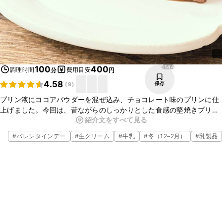
1144
100
400
調理時間
費用目安
分
円
4.58
保存
(
9
)
プリン液にココアパウダーを混ぜ込み、チョコレート味のプリンに仕
上げました。今回は、昔ながらのしっかりとした食感の堅焼きプリン
紹介文をすべて見る
になるように配合してあります。とろけるやわらかめのプリンもおい
しいですが、堅焼きプリンもとてもおいしいですよ。
#
バレンタインデー
#
生クリーム
#
牛乳
#
冬（12–2月）
#
乳製品