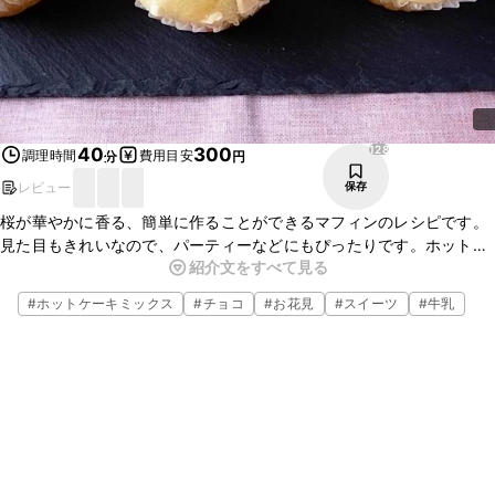
128
40
300
調理時間
費用目安
分
円
レビュー
保存
桜が華やかに香る、簡単に作ることができるマフィンのレシピです。
見た目もきれいなので、パーティーなどにもぴったりです。ホット
紹介文をすべて見る
ケーキミックスで作るので、スイーツ作りが苦手な方でも失敗知らず
ですよ。
#
ホットケーキミックス
#
チョコ
#
お花見
#
スイーツ
#
牛乳