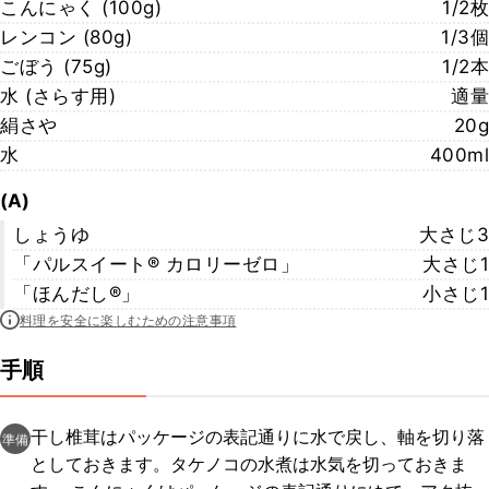
こんにゃく (100g)
1/2枚
レンコン (80g)
1/3個
ごぼう (75g)
1/2本
水 (さらす用)
適量
絹さや
20g
水
400ml
(A)
しょうゆ
大さじ3
「パルスイート® カロリーゼロ」
大さじ1
「ほんだし®」
小さじ1
料理を安全に楽しむための注意事項
手順
干し椎茸はパッケージの表記通りに水で戻し、軸を切り落
準備
としておきます。タケノコの水煮は水気を切っておきま