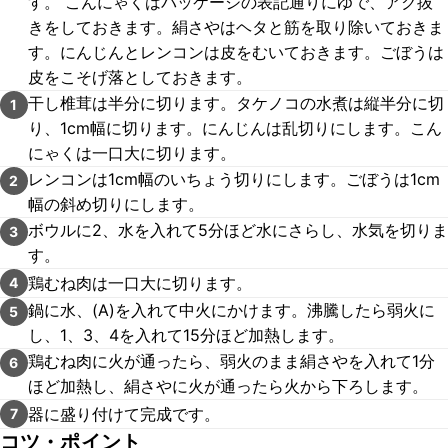
す。 こんにゃくはパッケージの表記通りにゆで、アク抜
きをしておきます。絹さやはヘタと筋を取り除いておきま
す。にんじんとレンコンは皮をむいておきます。ごぼうは
皮をこそげ落としておきます。
干し椎茸は半分に切ります。タケノコの水煮は縦半分に切
1
り、1cm幅に切ります。にんじんは乱切りにします。こん
にゃくは一口大に切ります。
レンコンは1cm幅のいちょう切りにします。ごぼうは1cm
2
幅の斜め切りにします。
ボウルに2、水を入れて5分ほど水にさらし、水気を切りま
3
す。
鶏むね肉は一口大に切ります。
4
鍋に水、(A)を入れて中火にかけます。沸騰したら弱火に
5
し、1、3、4を入れて15分ほど加熱します。
鶏むね肉に火が通ったら、弱火のまま絹さやを入れて1分
6
ほど加熱し、絹さやに火が通ったら火から下ろします。
器に盛り付けて完成です。
7
コツ・ポイント