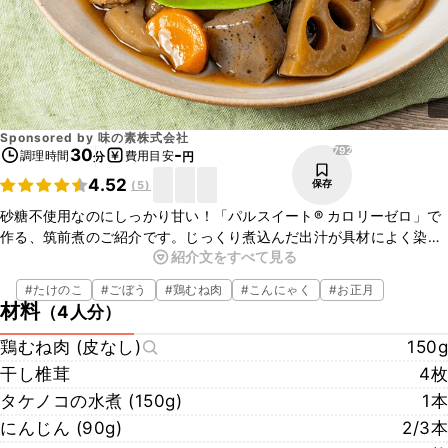
Sponsored by
味の素株式会社
792
30
-
調理時間
費用目安
分
円
4.52
保存
(
5
)
砂糖不使用なのにしっかり甘い！「パルスイート® カロリーゼロ」で
作る、筑前煮のご紹介です。じっくり煮込んだ出汁が具材によく染
紹介文をすべて見る
み、心も体もほっとする味わいです。具沢山で満足感もあり、食卓を
華やかに彩りますよ。ぜひお試しくださいね。
#
たけのこ
#
ごぼう
#
鶏むね肉
#
こんにゃく
#
お正月
材料
（
4人分
）
監修 朝日新聞ボンマルシェ 詳しくはこちら
https://www.asahi.com/ads/ajinomoto_pal/?cid=kurashiru1
鶏むね肉 (皮なし)
150g
干し椎茸
4枚
タケノコの水煮 (150g)
1本
にんじん (90g)
2/3本