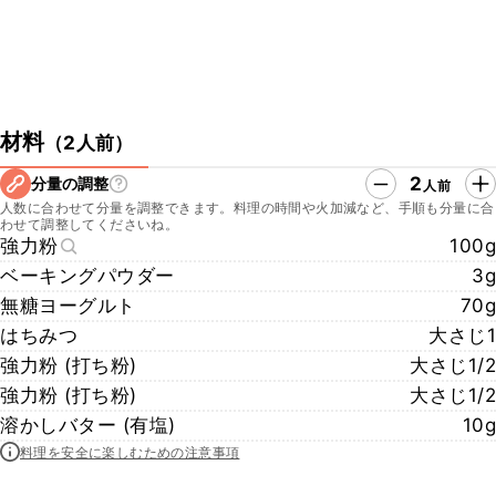
材料
（
2人前
）
2
分量の調整
人前
人数に合わせて分量を調整できます。料理の時間や火加減など、手順も分量に合
わせて調整してくださいね。
強力粉
100g
ベーキングパウダー
3g
無糖ヨーグルト
70g
はちみつ
大さじ1
強力粉 (打ち粉)
大さじ1/2
強力粉 (打ち粉)
大さじ1/2
溶かしバター (有塩)
10g
料理を安全に楽しむための注意事項