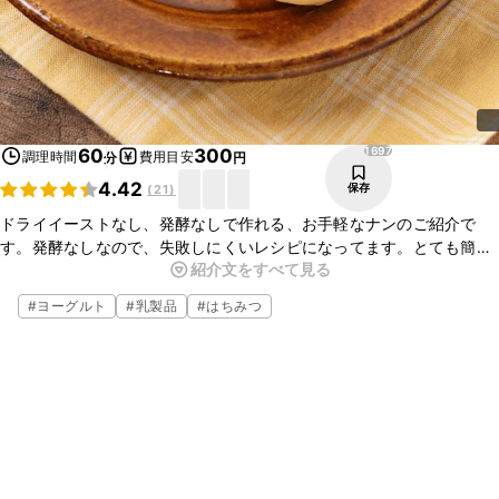
1697
60
300
調理時間
費用目安
分
円
4.42
保存
(
21
)
ドライイーストなし、発酵なしで作れる、お手軽なナンのご紹介で
す。発酵なしなので、失敗しにくいレシピになってます。とても簡単
紹介文をすべて見る
なのに、しっかり美味しいナンが出来ますよ。ぜひ、カレーのお供に
お試しくださいね。
#
ヨーグルト
#
乳製品
#
はちみつ