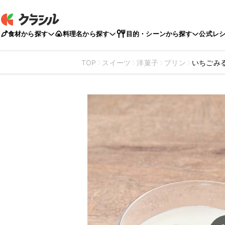
食材から探す
料理名から探す
目的・シーンから探す
公式レ
TOP
スイーツ
洋菓子
プリン
いちごみ