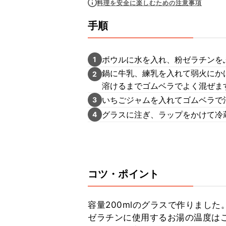
料理を安全に楽しむための注意事項
手順
ボウルに水を入れ、粉ゼラチンを
1
鍋に牛乳、練乳を入れて弱火にか
2
溶けるまでゴムベラでよく混ぜま
いちごジャムを入れてゴムベラで
3
グラスに注ぎ、ラップをかけて冷
4
コツ・ポイント
容量200mlのグラスで作りました。
ゼラチンに使用するお湯の温度は