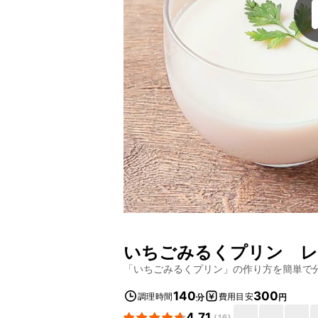
いちごみるくプリン
レ
「
いちごみるくプリン
」の作り方を簡単で
140
300
調理時間
費用目安
分
円
4.71
(
16
)