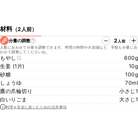
材料
（
2人前
）
2
分量の調整
人前
人数に合わせて分量を調整できます。料理の時間や火加減など、手順も分量に合
わせて調整してくださいね。
もやし
600g
生姜 (1片)
10g
砂糖
100g
しょうゆ
70ml
鷹の爪輪切り
小さじ1
白いりごま
大さじ1
料理を安全に楽しむための注意事項