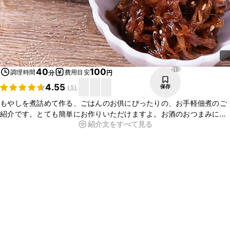
113
40
100
調理時間
費用目安
分
円
4.55
保存
(
5
)
もやしを煮詰めて作る、ごはんのお供にぴったりの、お手軽佃煮のご
紹介です。とても簡単にお作りいただけますよ。お酒のおつまみにも
紹介文をすべて見る
ぴったりの一品です。とてもおいしいのでこの機会にぜひ作ってみて
くださいね。