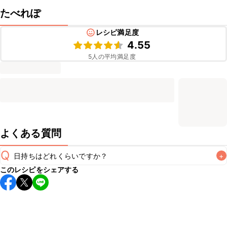
たべれぽ
レシピ満足度
4.55
5
人の平均満足度
よくある質問
Q
日持ちはどれくらいですか？
+
このレシピをシェアする
保存期間は冷蔵で2~3日が目安です。なるべくお早めにお召
し上がりください。

A
※日持ちは目安です。
こちら
の注意事項をご確認の上、正し