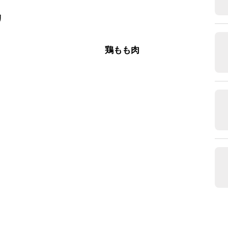
リ
肉
鶏もも肉