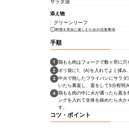
サラダ油
添え物
グリーンリーフ
料理を安全に楽しむための注意事項
手順
鶏もも肉はフォークで数ヶ所に穴
1
ポリ袋に1、(A)を入れてよく揉み
2
中火で熱したフライパンにサラダ
3
いたら裏返し、蓋をして5分程弱
鶏もも肉の中に火が通ったら蓋を
4
ングを入れて全体を絡めたら火か
す。
コツ・ポイント