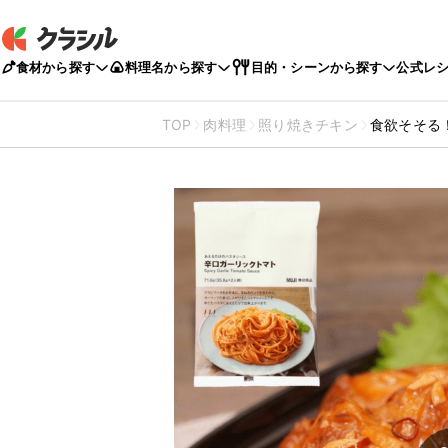
食材から探す
料理名から探す
目的・シーンから探す
公式レ
TOP
肉料理
照り焼きチキン
食欲そそる