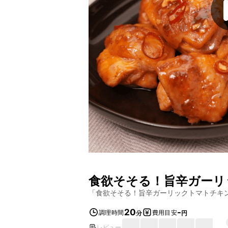
食欲そそる！旨辛ガーリ
「
食欲そそる！旨辛ガーリックトマトチキ
20
-
調理時間
費用目安
分
円
レビュー