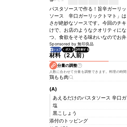
パスタソースで作る！旨辛ガーリッ
ソース　辛口ガーリックトマト」は
さが絶妙なソースです。今回のチキ
けで、お店のようなクオリティにな
つ、食欲をそそる味わいなのでお弁
Sponsored by
無印良品
印刷する
シェア
ポスト
材料
（
2人前
）
分量の調整
人数に合わせて分量を調整できます。料理の時間
鶏もも肉
(A)
あえるだけのパスタソース 辛口
塩
黒こしょう
添付のトッピング