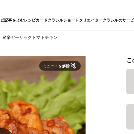
シピ
記事をよむ
レシピカード
クラシルショート
クリエイター
クラシルのサー
！旨辛ガーリックトマトチキン
こ
ミュートを解除