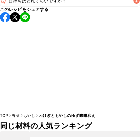
Q
日持ちはどれくらいですか？
+
A
このレシピをシェアする
保存期間は冷蔵で当日中が目安です。なるべくお早めにお召
し上がりください。

A
※日持ちは目安です。
こちら
の注意事項をご確認の上、正し
TOP
野菜
もやし
わけぎともやしのゆず味噌和え
同じ材料の人気ランキング