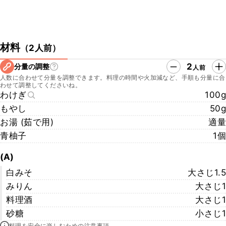
材料
（
2人前
）
2
分量の調整
人前
人数に合わせて分量を調整できます。料理の時間や火加減など、手順も分量に合
わせて調整してくださいね。
わけぎ
100g
もやし
50g
お湯 (茹で用)
適量
青柚子
1個
(A)
白みそ
大さじ1.5
みりん
大さじ1
料理酒
大さじ1
砂糖
小さじ1
料理を安全に楽しむための注意事項