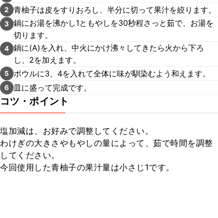
青柚子は皮をすりおろし、半分に切って果汁を絞ります。
2
鍋にお湯を沸かし1ともやしを30秒程さっと茹で、お湯を
3
切ります。
鍋に(A)を入れ、中火にかけ沸々してきたら火から下ろ
4
し、2を加えます。
ボウルに3、4を入れて全体に味が馴染むよう和えます。
5
皿に盛って完成です。
6
コツ・ポイント
塩加減は、お好みで調整してください。

わけぎの大きさやもやしの量によって、茹で時間を調整
してください。

今回使用した青柚子の果汁量は小さじ1です。