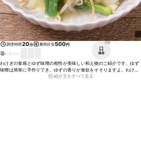
205
20
500
調理時間
費用目安
分
円
レビュー
保存
わけぎの食感とゆず味噌の相性が美味しい和え物のご紹介です。ゆず
味噌は簡単に手作りでき、ゆずの香りが食欲をそそりますよ。わけぎ
紹介文をすべて見る
やもやしの他に、余り野菜やお好きな野菜でも美味しくお作りいただ
けますので、ぜひお試しください。