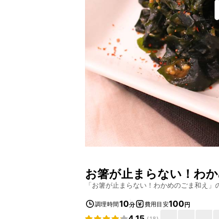
お箸が止まらない！わか
「
お箸が止まらない！わかめのごま和え
」
10
100
調理時間
費用目安
分
円
4.15
(
18
)