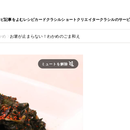
シピ
記事をよむ
レシピカード
クラシルショート
クリエイター
クラシルのサー
かめ
お箸が止まらない！わかめのごま和え
ミュートを解除