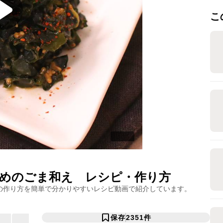
こ
めのごま和え
レシピ・作り方
の作り方を簡単で分かりやすいレシピ動画で紹介しています。
保存
2351
件