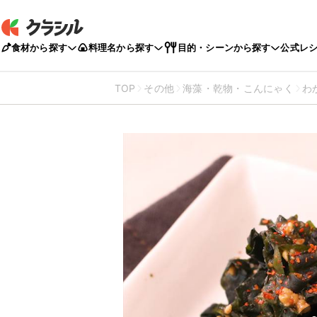
食材から探す
料理名から探す
目的・シーンから探す
公式レ
TOP
その他
海藻・乾物・こんにゃく
わ