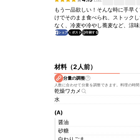
もう一品欲しい！そんな時に手早く
けでそのまま食べられ、ストックし
なく、冷麦や冷やし蕎麦など、涼味
印刷する
シェア
ポスト
材料
（
2人前
）
分量の調整
人数に合わせて分量を調整できます。料理の時間
乾燥ワカメ
水
(A)
醤油
砂糖
白ねりごま