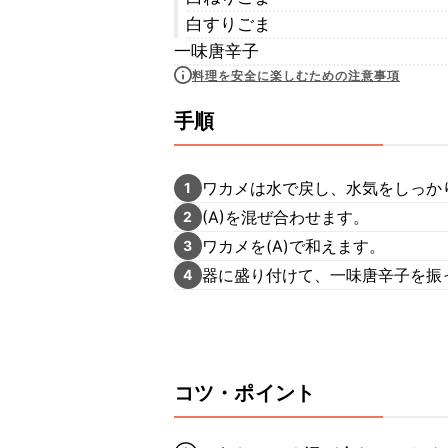
白すりごま
一味唐辛子
料理を安全に楽しむための注意事項
手順
ワカメは水で戻し、水気をしっか
1
(A)を混ぜ合わせます。
2
ワカメを(A)で和えます。
3
器に盛り付けて、一味唐辛子を振
4
コツ・ポイント