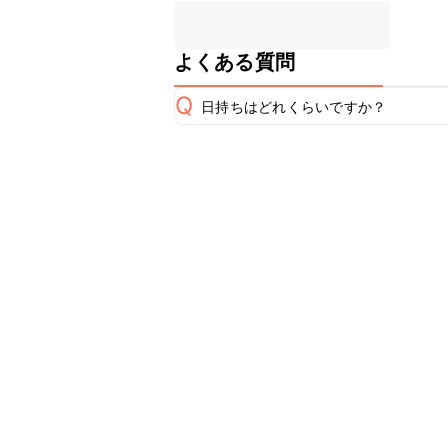
よくある質問
Q
日持ちはどれくらいですか？
保存期間は冷蔵で当日中が目安です。
A
※日持ちは目安です。
こちら