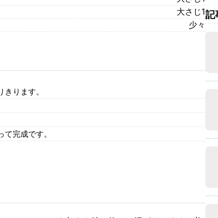
大さじ1
記
少々
りきります。
って完成です。