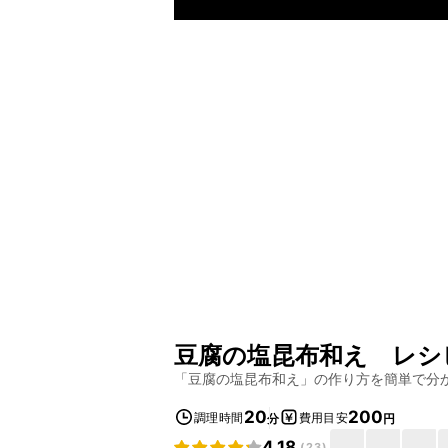
豆腐の塩昆布和え
レシ
「
豆腐の塩昆布和え
」の作り方を簡単で分
20
200
調理時間
費用目安
分
円
4.18
(
23
)