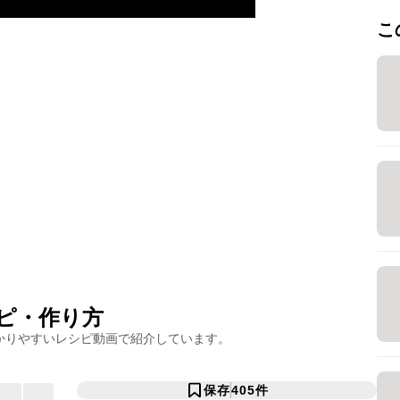
こ
ピ・作り方
かりやすいレシピ動画で紹介しています。
保存
405
件