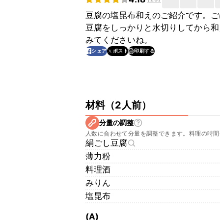
豆腐の塩昆布和えのご紹介です。ご
豆腐をしっかりと水切りしてから和
みてくださいね。
印刷する
シェア
ポスト
材料
（
2人前
）
分量の調整
人数に合わせて分量を調整できます。料理の時間
絹ごし豆腐
薄力粉
料理酒
みりん
塩昆布
(A)