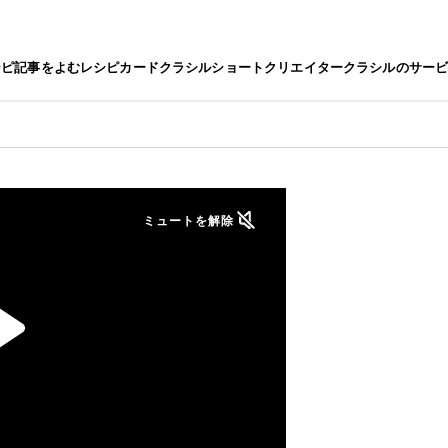
シピ
記事をよむ
レシピカード
クラシルショート
クリエイター
クラシルのサー
ミュートを解除