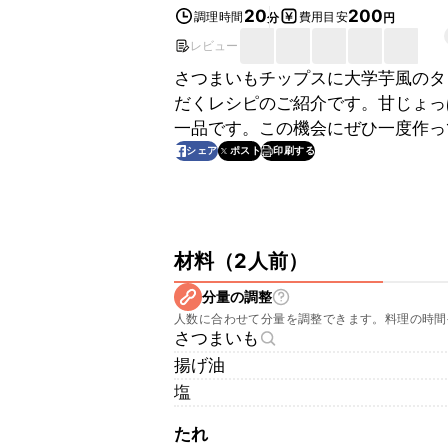
20
200
調理時間
費用目安
分
円
レビュー
さつまいもチップスに大学芋風のタ
だくレシピのご紹介です。甘じょっ
一品です。この機会にぜひ一度作っ
印刷する
シェア
ポスト
材料
（
2人前
）
分量の調整
人数に合わせて分量を調整できます。料理の時間
さつまいも
揚げ油
塩
たれ