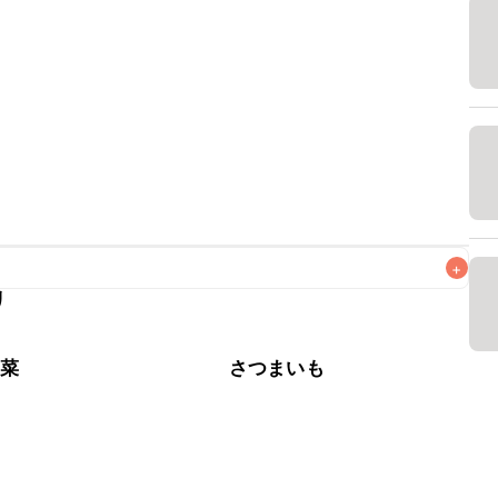
+
リ
なるべくお早めにお召し上がりください。

野菜
さつまいも