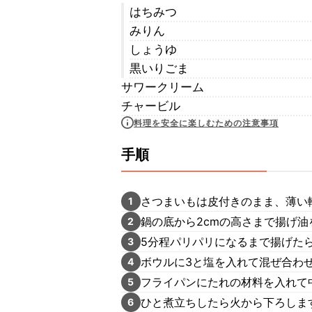
はちみつ
みりん
しょうゆ
黒いりごま
サワークリーム
チャービル
料理を安全に楽しむための注意事項
手順
さつまいもは皮付きのまま、薄い
1
鍋の底から2cmの高さまで揚げ油
2
5分程パリパリになるまで揚げた
3
ボウルに3と塩を入れて混ぜ合わ
4
フライパンにたれの材料を入れて
5
ひと煮立ちしたら火から下ろしま
6