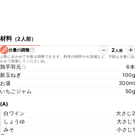
材料
（
2人前
）
2
分量の調整
人前
人数に合わせて分量を調整できます。料理の時間や火加減など、手順も分量に合
わせて調整してくださいね。
鶏手羽元
6本
新玉ねぎ
100g
お湯
300ml
いちごジャム
50g
(A)
白ワイン
大さじ2
しょうゆ
大さじ1
みそ
小さじ1