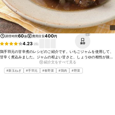
446
60
400
調理時間
費用目安
分
円
4.23
保存
(
6
)
鶏手羽元の甘辛煮のレシピのご紹介です。いちごジャムを使用して、
甘辛く煮込みました。ジャムの程よい甘さと、しょうゆの相性が抜群
紹介文をすべて見る
で、クセになるおいしさです。隠し味にみそを入れているので、コク
があり、白いごはんにもよく合います。ぜひお試しください。
#
新玉ねぎ
#
手羽元
#
春野菜
#
鶏肉
#
野菜