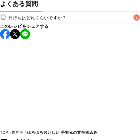
よくある質問
Q
日持ちはどれくらいですか？
+
このレシピをシェアする
保存期間は冷蔵で翌日中が目安です。なるべくお早めにお召
し上がりください。

A
※日持ちは目安です。
こちら
の注意事項をご確認の上、正し
TOP
肉料理
ほろほろおいしい 手羽元の甘辛煮込み