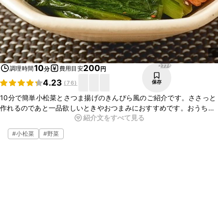
2775
10
200
調理時間
費用目安
分
円
4.23
保存
(
76
)
10分で簡単小松菜とさつま揚げのきんぴら風のご紹介です。ささっと
作れるのであと一品欲しいときやおつまみにおすすめです。おうちに
紹介文をすべて見る
ある食材でアレンジしていただけます。ぜひ作ってみてくださいね。
#
小松菜
#
野菜