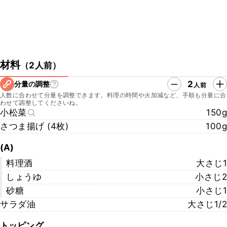
材料
（
2人前
）
2
分量の調整
人前
人数に合わせて分量を調整できます。料理の時間や火加減など、手順も分量に合
わせて調整してくださいね。
小松菜
150g
さつま揚げ (4枚)
100g
(A)
料理酒
大さじ1
しょうゆ
小さじ2
砂糖
小さじ1
サラダ油
大さじ1/2
トッピング