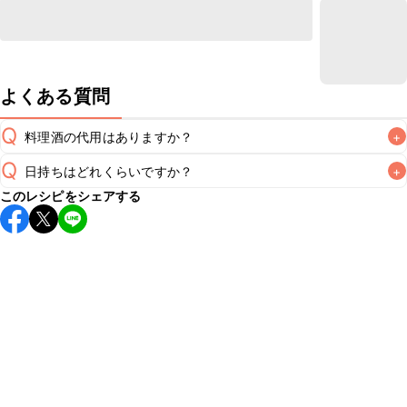
よくある質問
Q
料理酒の代用はありますか？
+
Q
日持ちはどれくらいですか？
+
A
このレシピをシェアする
保存期間は冷蔵で翌日中が目安です。なるべくお早めにお召
し上がりください。

A
※日持ちは目安です。
こちら
の注意事項をご確認の上、正し