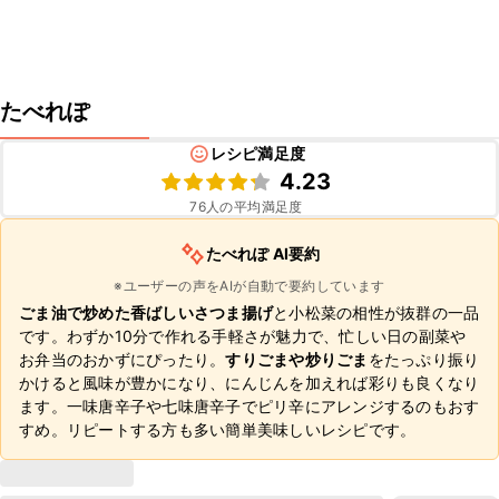
たべれぽ
レシピ満足度
4.23
76
人の平均満足度
たべれぽ AI要約
※ユーザーの声をAIが自動で要約しています
ごま油で炒めた香ばしいさつま揚げ
と小松菜の相性が抜群の一品
です。わずか10分で作れる手軽さが魅力で、忙しい日の副菜や
お弁当のおかずにぴったり。
すりごまや炒りごま
をたっぷり振り
かけると風味が豊かになり、にんじんを加えれば彩りも良くなり
ます。一味唐辛子や七味唐辛子でピリ辛にアレンジするのもおす
すめ。リピートする方も多い簡単美味しいレシピです。