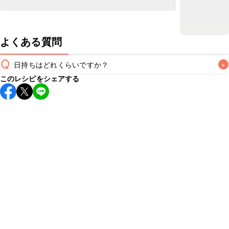
よくある質問
Q
日持ちはどれくらいですか？
+
このレシピをシェアする
こちらのレシピは出来たてをお召し上がりいただくことをお
すすめします。

A
※日持ちは目安です。
こちら
の注意事項をご確認の上、正し