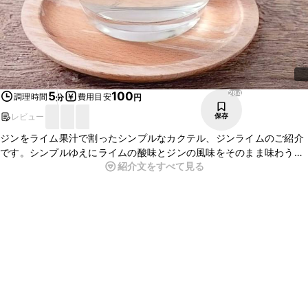
284
5
100
調理時間
費用目安
分
円
レビュー
保存
ジンをライム果汁で割ったシンプルなカクテル、ジンライムのご紹介
です。シンプルゆえにライムの酸味とジンの風味をそのまま味わうこ
紹介文をすべて見る
とができます。甘いカクテルが苦手な方におすすめですよ。ぜひお試
しくださいね。