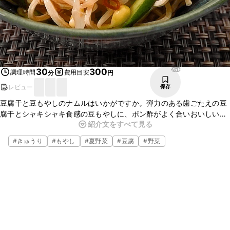
259
30
300
調理時間
費用目安
分
円
レビュー
保存
豆腐干と豆もやしのナムルはいかがですか。弾力のある歯ごたえの豆
腐干とシャキシャキ食感の豆もやしに、ポン酢がよく合いおいしいで
紹介文をすべて見る
すよ。ぜひお試しください。
#
きゅうり
#
もやし
#
夏野菜
#
豆腐
#
野菜