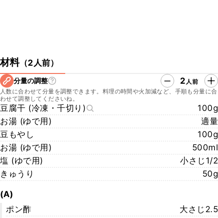
材料
（
2人前
）
2
分量の調整
人前
人数に合わせて分量を調整できます。料理の時間や火加減など、手順も分量に合
わせて調整してくださいね。
豆腐干 (冷凍・千切り)
100g
お湯 (ゆで用)
適量
豆もやし
100g
お湯 (ゆで用)
500ml
塩 (ゆで用)
小さじ1/2
きゅうり
50g
(A)
ポン酢
大さじ2.5