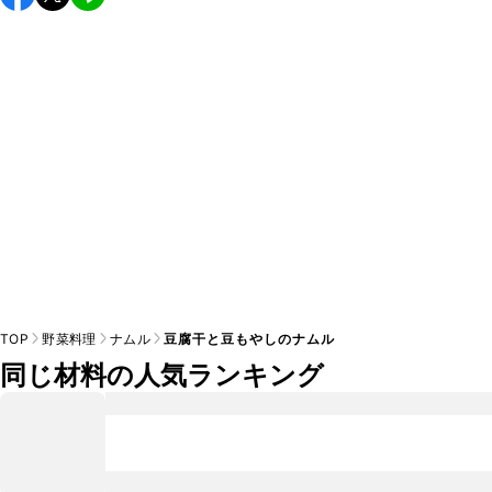
し上がりください。

A
※日持ちは目安です。
こちら
の注意事項をご確認の上、正し
TOP
野菜料理
ナムル
豆腐干と豆もやしのナムル
同じ材料の人気ランキング