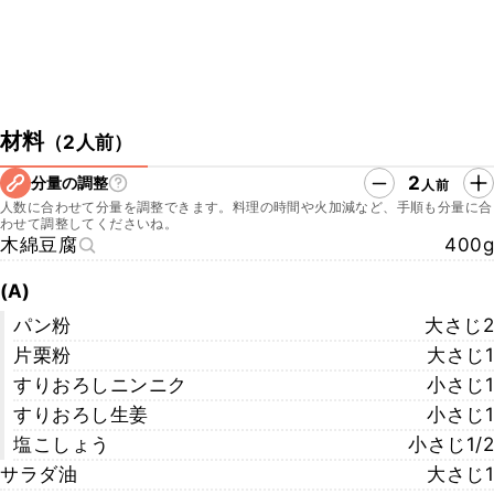
材料
（
2人前
）
2
分量の調整
人前
人数に合わせて分量を調整できます。料理の時間や火加減など、手順も分量に合
わせて調整してくださいね。
木綿豆腐
400g
(A)
パン粉
大さじ2
片栗粉
大さじ1
すりおろしニンニク
小さじ1
すりおろし生姜
小さじ1
塩こしょう
小さじ1/2
サラダ油
大さじ1