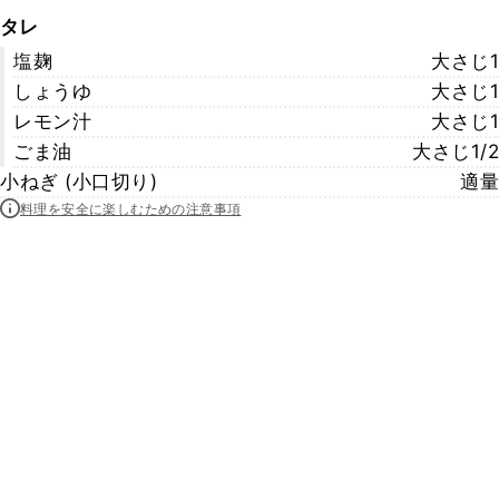
タレ
塩麹
大さじ1
しょうゆ
大さじ1
レモン汁
大さじ1
ごま油
大さじ1/2
小ねぎ (小口切り)
適量
料理を安全に楽しむための注意事項