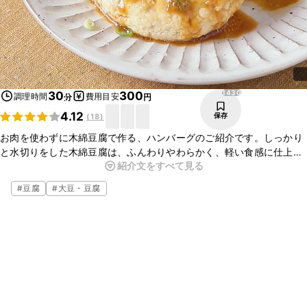
1430
30
300
調理時間
費用目安
分
円
4.12
保存
(
18
)
お肉を使わずに木綿豆腐で作る、ハンバーグのご紹介です。しっかり
と水切りをした木綿豆腐は、ふんわりやわらかく、軽い食感に仕上が
紹介文をすべて見る
ります。少ない材料で手軽にお作りいただける豆腐ハンバーグは、味
付けを変えることで様々なアレンジが効きますよ。レモンの酸味がさ
#
豆腐
#
大豆・豆腐
わやかな塩麹ダレをかけて、さっぱりとお召し上がりくださいね。