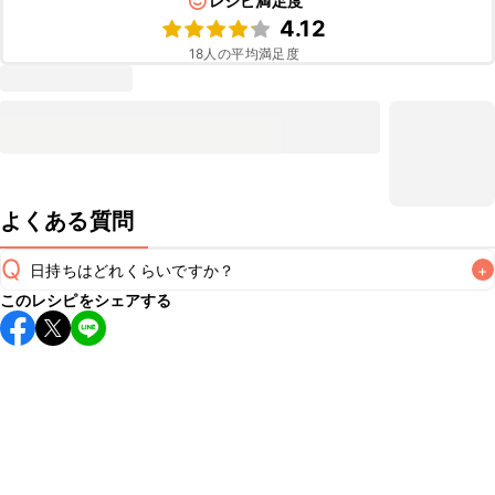
レシピ満足度
4.12
18
人の平均満足度
よくある質問
Q
日持ちはどれくらいですか？
+
このレシピをシェアする
保存期間は冷蔵で翌日中が目安です。なるべくお早めにお召
し上がりください。

A
※日持ちは目安です。
こちら
の注意事項をご確認の上、正し