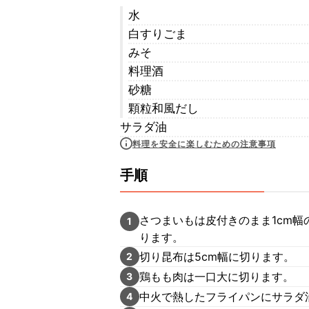
水
白すりごま
みそ
料理酒
砂糖
顆粒和風だし
サラダ油
料理を安全に楽しむための注意事項
手順
さつまいもは皮付きのまま1cm
1
ります。
切り昆布は5cm幅に切ります。
2
鶏もも肉は一口大に切ります。
3
中火で熱したフライパンにサラダ
4