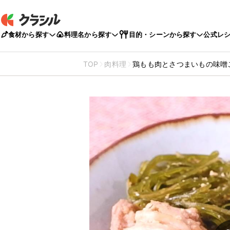
食材から探す
料理名から探す
目的・シーンから探す
公式レ
TOP
肉料理
鶏もも肉とさつまいもの味噌