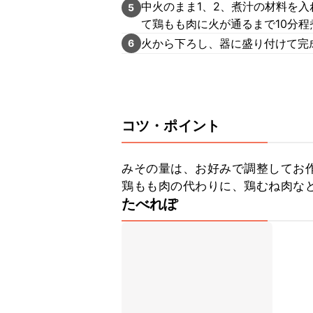
中火のまま1、2、煮汁の材料を
5
て鶏もも肉に火が通るまで10分程
火から下ろし、器に盛り付けて完
6
コツ・ポイント
みその量は、お好みで調整してお作
鶏もも肉の代わりに、鶏むね肉な
たべれぽ