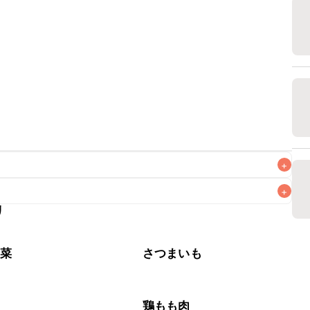
+
+
リ
なるべくお早めにお召し上がりください。

野菜
さつまいも
肉
鶏もも肉