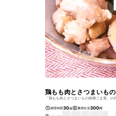
鶏もも肉とさつまいもの
「
鶏もも肉とさつまいもの味噌ごま煮
」の
30
300
調理時間
費用目安
分
円
レビュー