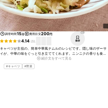
163
15
200
調理時間
費用目安
分
円
4.14
保存
(
5
)
キャベツが主役の、簡単中華風ナムルのレシピです。隠し味のザーサ
イが、中華の味をぐっと引き立ててくれます。ニンニクの香りも食欲
紹介文をすべて見る
をそそりますよ。もう一品欲しいときにもおすすめです。
#
キャベツ
#
野菜