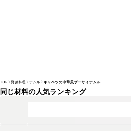
A
※日持ちは目安です。
こちら
の注意事項をご確認の上、正し
TOP
野菜料理
ナムル
キャベツの中華風ザーサイナムル
同じ材料の人気ランキング