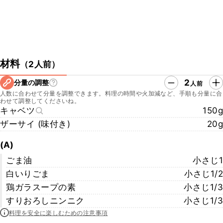
材料
（
2人前
）
2
分量の調整
人前
人数に合わせて分量を調整できます。料理の時間や火加減など、手順も分量に合
わせて調整してくださいね。
キャベツ
150g
ザーサイ (味付き)
20g
(A)
ごま油
小さじ1
白いりごま
小さじ1/2
鶏ガラスープの素
小さじ1/3
すりおろしニンニク
小さじ1/3
料理を安全に楽しむための注意事項