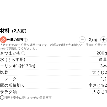
材料
（
2人前
）
2
分量の調整
人前
人数に合わせて分量を調整できます。料理の時間や火加減など、手順も分量に合
わせて調整してくださいね。
さつまいも
200g
水 (さらす用)
適量
エリンギ (計130g)
3本
塩麹
大さじ2
ニンニク
1片
鷹の爪輪切り
小さじ1/2
サラダ油
大さじ1
料理を安全に楽しむための注意事項