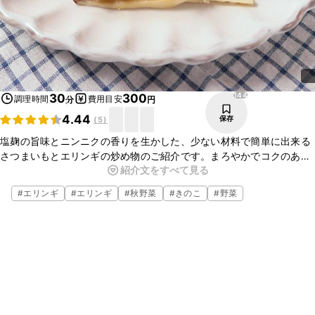
144
30
300
調理時間
費用目安
分
円
4.44
保存
(
5
)
塩麹の旨味とニンニクの香りを生かした、少ない材料で簡単に出来る
さつまいもとエリンギの炒め物のご紹介です。まろやかでコクのある
紹介文をすべて見る
塩気が特徴の塩麹は、ほんのり甘いさつまいもとの相性抜群です。エ
リンギはニンニクと炒めることで香りがより引き立ちます。ご飯のお
#
エリンギ
#
エリンギ
#
秋野菜
#
きのこ
#
野菜
供として、お酒のおつまみとしても便利な炒め物なので、ぜひ作って
みてくださいね。