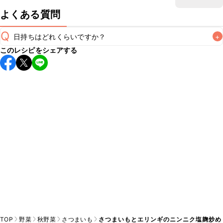
よくある質問
Q
日持ちはどれくらいですか？
+
このレシピをシェアする
保存期間は冷蔵で翌日中が目安です。なるべくお早めにお召
し上がりください。

A
※日持ちは目安です。
こちら
の注意事項をご確認の上、正し
TOP
野菜
秋野菜
さつまいも
さつまいもとエリンギのニンニク塩麹炒め