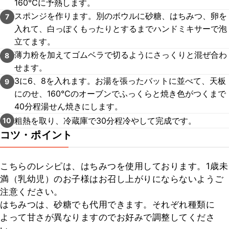
160℃に予熱します。
スポンジを作ります。別のボウルに砂糖、はちみつ、卵を
7
入れて、白っぽくもったりとするまでハンドミキサーで泡
立てます。
薄力粉を加えてゴムベラで切るようにさっくりと混ぜ合わ
8
せます。
3に6、8を入れます。お湯を張ったバットに並べて、天板
9
にのせ、160℃のオーブンでふっくらと焼き色がつくまで
40分程湯せん焼きにします。
粗熱を取り、冷蔵庫で30分程冷やして完成です。
10
コツ・ポイント
こちらのレシピは、はちみつを使用しております。1歳未
満（乳幼児）のお子様はお召し上がりにならないようご
注意ください。

はちみつは、砂糖でも代用できます。それぞれ種類に
よって甘さが異なりますのでお好みで調整してくださ