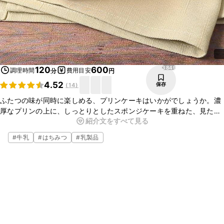
3849
120
600
調理時間
費用目安
分
円
4.52
保存
(
14
)
ふたつの味が同時に楽しめる、プリンケーキはいかがでしょうか。濃
厚なプリンの上に、しっとりとしたスポンジケーキを重ねた、見た目
紹介文をすべて見る
も可愛らしい贅沢スイーツです。ぜひお試しくださいね。
#
牛乳
#
はちみつ
#
乳製品