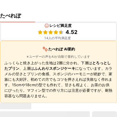
たべれぽ
レシピ満足度
4.52
14
人の平均満足度
たべれぽ AI要約
※ユーザーの声をAIが自動で要約しています
ふっくらと焼き上がった生地は2層に分かれ、下層は
とろっとし
たプリン
、上層は
ふんわりスポンジケーキ
になっています。カラ
メルの甘さとプリンの食感、スポンジのハーモニーが絶妙で、家
族にも大好評。初めての方でもコツを押さえれば失敗なく作れま
す。15cmや18cmの型でも作れて、甘さも程よく、お茶のお供
にぴったり。マフィン型での作り方には注意が必要ですが、耐熱
容器なら問題ありません。