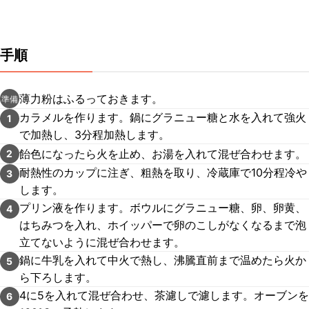
手順
薄力粉はふるっておきます。
準備
カラメルを作ります。鍋にグラニュー糖と水を入れて強火
1
で加熱し、3分程加熱します。
飴色になったら火を止め、お湯を入れて混ぜ合わせます。
2
耐熱性のカップに注ぎ、粗熱を取り、冷蔵庫で10分程冷や
3
します。
プリン液を作ります。ボウルにグラニュー糖、卵、卵黄、
4
はちみつを入れ、ホイッパーで卵のこしがなくなるまで泡
立てないように混ぜ合わせます。
鍋に牛乳を入れて中火で熱し、沸騰直前まで温めたら火か
5
ら下ろします。
4に5を入れて混ぜ合わせ、茶濾しで濾します。オーブンを
6