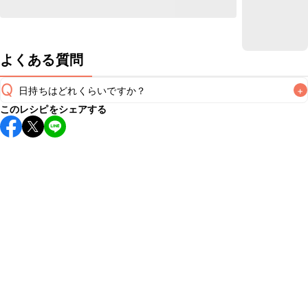
よくある質問
Q
日持ちはどれくらいですか？
+
このレシピをシェアする
保存期間は冷蔵で翌日中が目安です。なるべくお早めにお召
し上がりください。

A
※日持ちは目安です。
こちら
の注意事項をご確認の上、正し