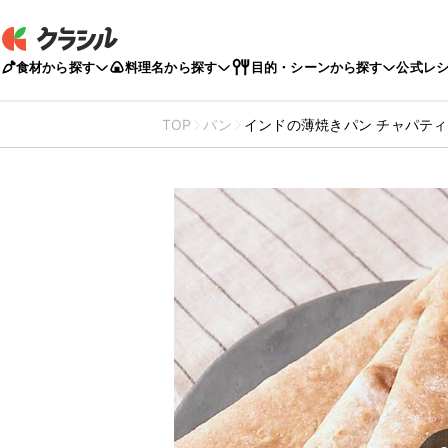
食材から探す
料理名から探す
目的・シーンから探す
公式レ
TOP
パン
インドの薄焼きパン チャパティ