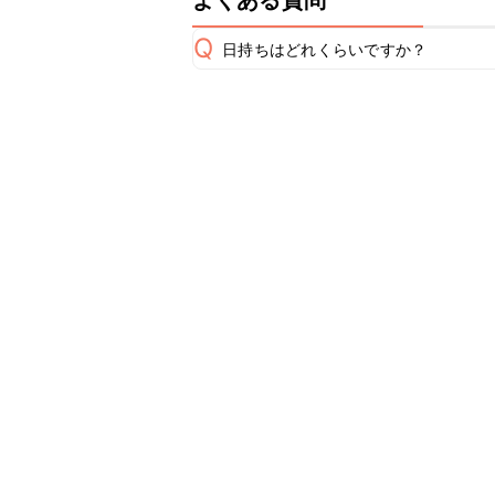
よくある質問
Q
日持ちはどれくらいですか？
保存期間は常温で翌日中が目安です。
A
※日持ちは目安です。
こちら