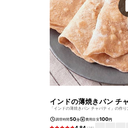
インドの薄焼きパン チ
「
インドの薄焼きパン チャパティ
」の作り
50
100
調理時間
費用目安
分
円
4.84
(
16
)