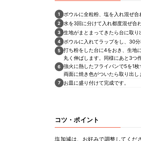
ボウルに全粒粉、塩を入れ混ぜ合
1
水を3回に分けて入れ都度混ぜ合
2
生地がまとまってきたら台に取り
3
ボウルに入れてラップをし、30
4
打ち粉をした台に4をおき、生地
5
丸く伸ばします。同様にあと3つ
強火に熱したフライパンで5を1
6
両面に焼き色がついたら取り出し
お皿に盛り付けて完成です。
7
コツ・ポイント
塩加減は、お好みで調整してくださ