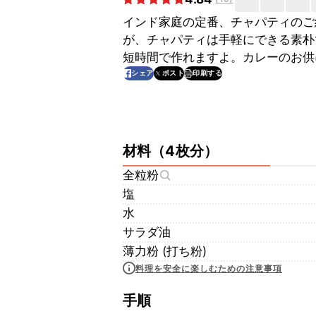
インド家庭の定番、チャパティのご
が、チャパティは手軽にできる素朴
短時間で作れますよ。カレーのお供
印刷する
シェア
ポスト
材料
（
4枚分
）
全粒粉
塩
水
サラダ油
薄力粉 (打ち粉)
料理を安全に楽しむための注意事項
手順