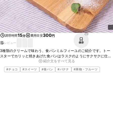
165
15
300
調理時間
費用目安
分
円
レビュー
保存
3種類のクリームで味わう、食パンミルフィーユのご紹介です。トー
スターでカリッと焼きあげた食パンはラスクのようにサクサクに仕上
紹介文をすべて見る
がります。お好みのフルーツをはさんでも、美味しくいただけます。
ぜひ、作ってみてくださいね。
#
チョコ
#
スイーツ
#
食パン
#
バナナ
#
果物・フルーツ