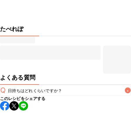
たべれぽ
よくある質問
Q
日持ちはどれくらいですか？
+
このレシピをシェアする
保存期間は冷蔵で当日中が目安です。なるべくお早めにお召
し上がりください。

A
※日持ちは目安です。
こちら
の注意事項をご確認の上、正し