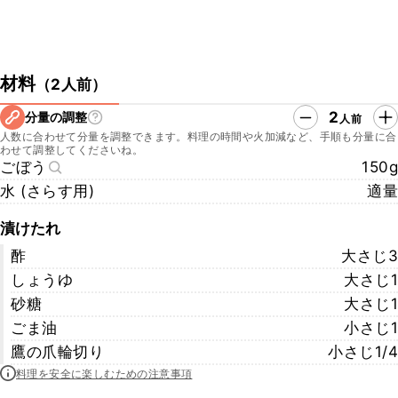
材料
（
2人前
）
2
分量の調整
人前
人数に合わせて分量を調整できます。料理の時間や火加減など、手順も分量に合
わせて調整してくださいね。
ごぼう
150g
水 (さらす用)
適量
漬けたれ
酢
大さじ3
しょうゆ
大さじ1
砂糖
大さじ1
ごま油
小さじ1
鷹の爪輪切り
小さじ1/4
料理を安全に楽しむための注意事項