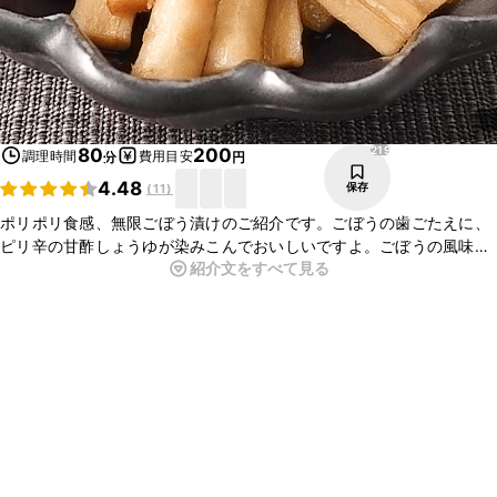
219
80
200
調理時間
費用目安
分
円
4.48
保存
(
11
)
ポリポリ食感、無限ごぼう漬けのご紹介です。ごぼうの歯ごたえに、
ピリ辛の甘酢しょうゆが染みこんでおいしいですよ。ごぼうの風味も
紹介文をすべて見る
良く、ポリポリ食感がやみつきになります。ぜひお試しくださいね。