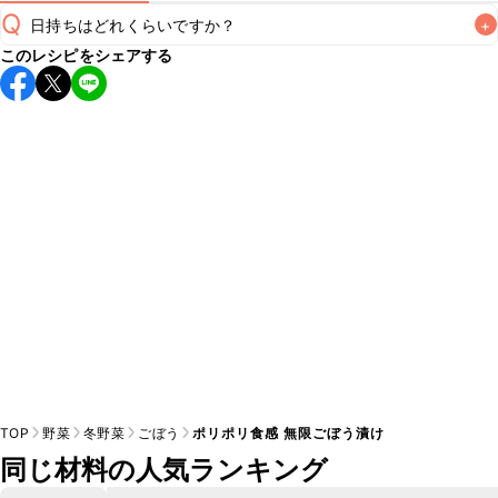
Q
日持ちはどれくらいですか？
+
このレシピをシェアする
保存期間は冷蔵で翌日中が目安です。なるべくお早めにお召
し上がりください。

A
※日持ちは目安です。
こちら
の注意事項をご確認の上、正し
TOP
野菜
冬野菜
ごぼう
ポリポリ食感 無限ごぼう漬け
同じ材料の人気ランキング