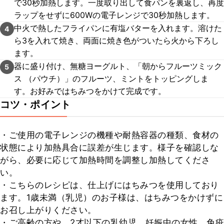
で30秒加熱します。一度取り出して食パンを裏返し、再度
ラップをせずに600Wの電子レンジで30秒加熱します。
中火で熱したフライパンに有塩バターを入れます。溶けた
4
ら3を入れて焼き、両面に焼き色がついたら火から下ろし
ます。
器に盛り付け、無糖ヨーグルト、「朝からフルーツミック
5
ス （パウチ）」のフルーツ、ミントをトッピングしま
す。お好みではちみつをかけて完成です。
コツ・ポイント
・ご使用の電子レンジの機種や耐熱容器の種類、食材の
状態により加熱具合に誤差が生じます。様子を確認しな
がら、必要に応じて加熱時間を調整し加熱してくださ
い。

・こちらのレシピは、仕上げにはちみつを使用しており
ます。1歳未満（乳児）のお子様は、はちみつをかけずに
お召し上がりください。

・ご高齢の方や、2才以下の乳幼児、妊娠中の女性、免疫