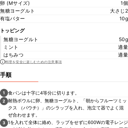
卵 (Mサイズ)
1個
無糖ヨーグルト
大さじ2
有塩バター
10g
トッピング
無糖ヨーグルト
50g
ミント
適量
はちみつ
適量
料理を安全に楽しむための注意事項
手順
食パンは十字に4等分に切ります。
1
耐熱ボウルに卵、無糖ヨーグルト、「朝からフルーツミッ
2
クス （パウチ）」のシラップを入れ、泡立て器でよく混
ぜ合わせます。
1を入れて全体に絡め、ラップをせずに600Wの電子レンジ
3