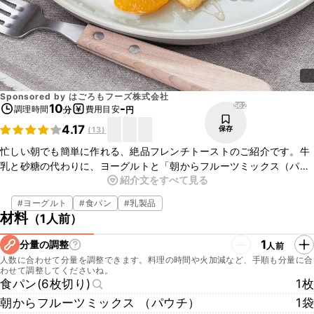
Sponsored by
はごろもフーズ株式会社
562
10
-
調理時間
費用目安
分
円
4.17
保存
(
13
)
忙しい朝でも簡単に作れる、絶品フレンチトーストのご紹介です。牛
乳と砂糖の代わりに、ヨーグルトと「朝からフルーツミックス（パウ
紹介文をすべて見る
チ）」のシラップを使用することで、優しい甘みのさっぱりとしたフ
レンチトーストに仕上がります。使い切りサイズの「朝からフルーツ
#
ヨーグルト
#
食パン
#
乳製品
ミックス（パウチ）」なので、1人前から手軽にお作りいただけます
材料
（
1人前
）
よ。電子レンジがあれば、漬けこみいらずのとろふわフレンチトース
トがお召し上がりいただけます！ぜひ試してみてくださいね！
1
分量の調整
人前
※「朝からフルーツ」は、はごろもフーズ株式会社の登録商標です。
人数に合わせて分量を調整できます。料理の時間や火加減など、手順も分量に合
わせて調整してくださいね。
食パン(6枚切り)
1枚
朝からフルーツミックス （パウチ）
1袋