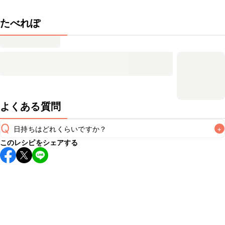
たべれぽ
よくある質問
Q
日持ちはどれくらいですか？
+
このレシピをシェアする
保存期間は冷蔵で当日中が目安です。なるべくお早めにお召
し上がりください。

A
※日持ちは目安です。
こちら
の注意事項をご確認の上、正し