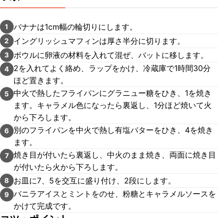
バナナは1cm幅の輪切りにします。
1
イングリッシュマフィンは厚さ半分に切ります。
2
ボウルに卵液の材料を入れて混ぜ、バットに移します。
3
2を入れてよく絡め、ラップをかけ、冷蔵庫で1時間30分
4
ほど置きます。
中火で熱したフライパンにグラニュー糖をひき、1を焼き
5
ます。キャラメル色になったら裏返し、1分ほど焼いて火
から下ろします。
別のフライパンを中火で熱し有塩バターをひき、4を焼き
6
ます。
焼き目が付いたら裏返し、中火のまま焼き、両面に焼き目
7
が付いたら火から下ろします。
お皿に7、5を交互に盛り付け、2段にします。
8
バニラアイスとミントをのせ、粉糖とキャラメルソースを
9
かけて完成です。