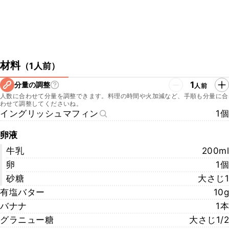
材料
（
1人前
）
1
分量の調整
人前
人数に合わせて分量を調整できます。料理の時間や火加減など、手順も分量に合
わせて調整してくださいね。
イングリッシュマフィン
1個
卵液
牛乳
200ml
卵
1個
砂糖
大さじ1
有塩バター
10g
バナナ
1本
グラニュー糖
大さじ1/2