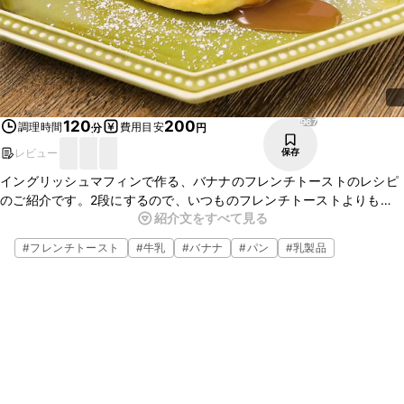
967
120
200
調理時間
費用目安
分
円
レビュー
保存
イングリッシュマフィンで作る、バナナのフレンチトーストのレシピ
のご紹介です。2段にするので、いつものフレンチトーストよりも
紹介文をすべて見る
ちょっぴり豪華になりますよ。とろとろっとした食感がたまらない一
品です。ぜひお試しください。
#
フレンチトースト
#
牛乳
#
バナナ
#
パン
#
乳製品