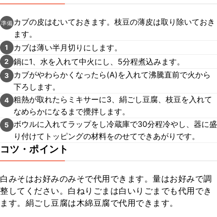
カブの皮はむいておきます。枝豆の薄皮は取り除いておき
準備
ます。
カブは薄い半月切りにします。
1
鍋に1、水を入れて中火にし、5分程煮込みます。
2
カブがやわらかくなったら(A)を入れて沸騰直前で火から
3
下ろします。
粗熱が取れたらミキサーに3、絹ごし豆腐、枝豆を入れて
4
なめらかになるまで攪拌します。
ボウルに入れてラップをし冷蔵庫で30分程冷やし、器に盛
5
り付けてトッピングの材料をのせてできあがりです。
コツ・ポイント
白みそはお好みのみそで代用できます。量はお好みで調
整してください。白ねりごまは白いりごまでも代用でき
ます。絹ごし豆腐は木綿豆腐で代用できます。