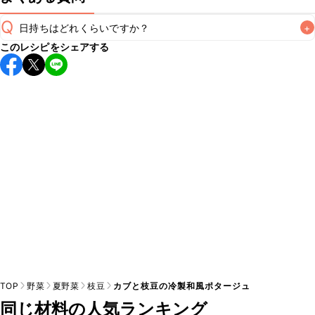
Q
日持ちはどれくらいですか？
+
このレシピをシェアする
保存期間は冷蔵で当日中が目安です。なるべくお早めにお召
し上がりください。

A
※日持ちは目安です。
こちら
の注意事項をご確認の上、正し
TOP
野菜
夏野菜
枝豆
カブと枝豆の冷製和風ポタージュ
同じ材料の人気ランキング