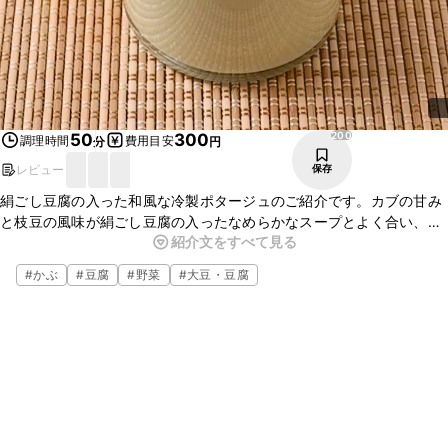
200
50
300
調理時間
費用目安
分
円
レビュー
保存
絹ごし豆腐の入った和風な冷製ポタージュのご紹介です。カブの甘み
と枝豆の風味が絹ごし豆腐の入ったなめらかなスープとよく合い、冷
紹介文をすべて見る
たく冷やしていただくと夏にぴったりですよ。色もきれいでおもてな
しにも喜ばれるスープです。ぜひ、お試しくださいね。
#
かぶ
#
豆腐
#
野菜
#
大豆・豆腐