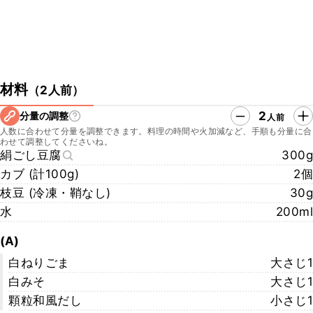
材料
（
2人前
）
2
分量の調整
人前
人数に合わせて分量を調整できます。料理の時間や火加減など、手順も分量に合
わせて調整してくださいね。
絹ごし豆腐
300g
カブ (計100g)
2個
枝豆 (冷凍・鞘なし)
30g
水
200ml
(A)
白ねりごま
大さじ1
白みそ
大さじ1
顆粒和風だし
小さじ1