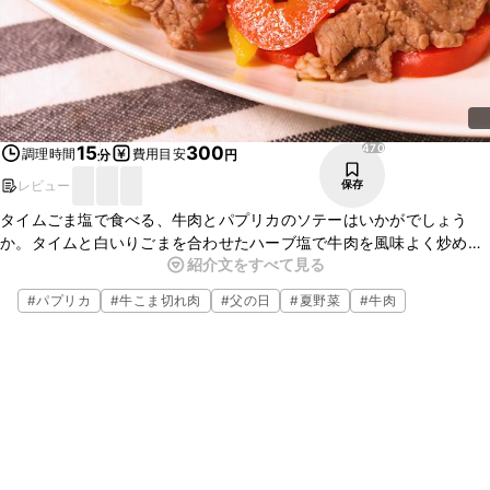
470
15
300
調理時間
費用目安
分
円
レビュー
保存
タイムごま塩で食べる、牛肉とパプリカのソテーはいかがでしょう
か。タイムと白いりごまを合わせたハーブ塩で牛肉を風味よく炒めま
紹介文をすべて見る
した。牛肉の旨みに、タイムと白いりごまの香りがよく合いますよ。
お酒のおつまみにもぴったりな一品なので、ぜひお試しくださいね。
#
パプリカ
#
牛こま切れ肉
#
父の日
#
夏野菜
#
牛肉