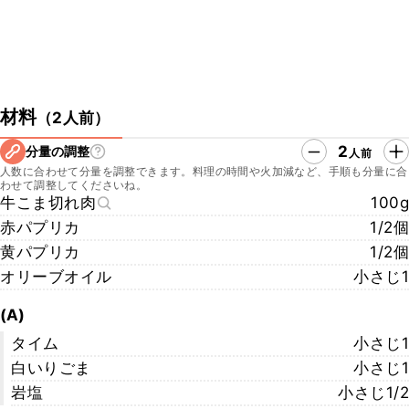
材料
（
2人前
）
2
分量の調整
人前
人数に合わせて分量を調整できます。料理の時間や火加減など、手順も分量に合
わせて調整してくださいね。
牛こま切れ肉
100g
赤パプリカ
1/2個
黄パプリカ
1/2個
オリーブオイル
小さじ1
(A)
タイム
小さじ1
白いりごま
小さじ1
岩塩
小さじ1/2