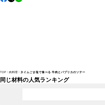
し上がりください。

A
※日持ちは目安です。
こちら
の注意事項をご確認の上、正し
TOP
肉料理
タイムごま塩で食べる 牛肉とパプリカのソテー
同じ材料の人気ランキング