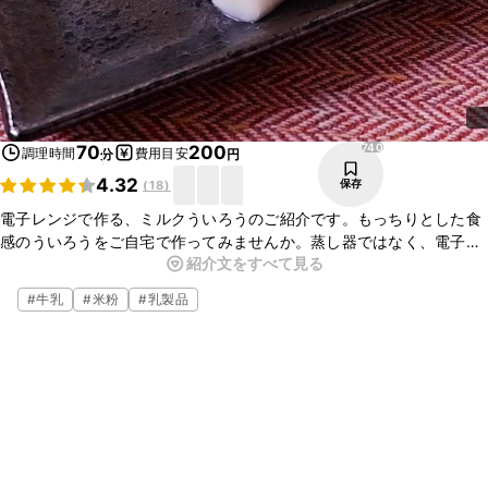
740
70
200
調理時間
費用目安
分
円
4.32
保存
(
18
)
電子レンジで作る、ミルクういろうのご紹介です。もっちりとした食
感のういろうをご自宅で作ってみませんか。蒸し器ではなく、電子レ
紹介文をすべて見る
ンジ加熱で作るので、とても簡単ですよ。今回は、牛乳を加えてやさ
しい味わいに仕上げました。ぜひお試しくださいね。
#
牛乳
#
米粉
#
乳製品