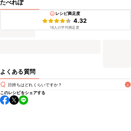
たべれぽ
レシピ満足度
4.32
18
人の平均満足度
よくある質問
Q
日持ちはどれくらいですか？
+
このレシピをシェアする
保存期間は常温で翌日中が目安です。なるべくお早めにお召
し上がりください。

A
※日持ちは目安です。
こちら
の注意事項をご確認の上、正し