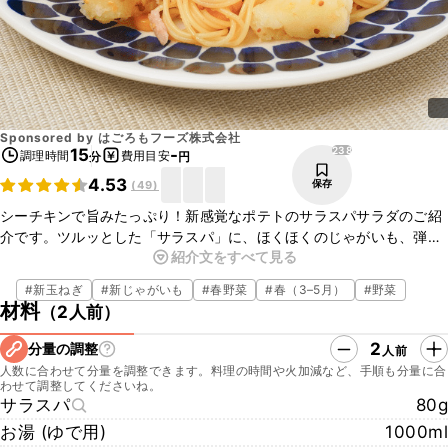
Sponsored by
はごろもフーズ株式会社
238
15
-
調理時間
費用目安
分
円
4.53
保存
(
49
)
シーチキンで旨みたっぷり！新感覚なポテトのサラスパサラダのご紹
介です。ツルッとした「サラスパ」に、ほくほくのじゃがいも、弾け
紹介文をすべて見る
る甘みの「シャキッと！コーン」が合わさり、食感が楽しい一品です
よ。今回は新じゃがいもと新玉ねぎを使用して、やさしい甘みと風味
#
新玉ねぎ
#
新じゃがいも
#
春野菜
#
春（3–5月）
#
野菜
がアクセントのサラダに仕上げました。とても簡単なので、ぜひお試
材料
（
2人前
）
しくださいね。
※「シーチキン」「シャキッと！コーン」「サラスパ」は、はごろも
2
分量の調整
人前
フーズ株式会社の登録商標です。
人数に合わせて分量を調整できます。料理の時間や火加減など、手順も分量に合
わせて調整してくださいね。
サラスパ
80g
お湯 (ゆで用)
1000ml