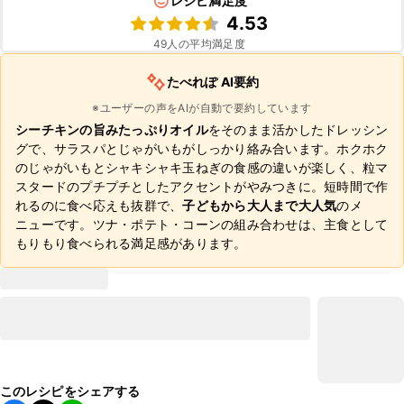
レシピ満足度
4.53
49
人の平均満足度
たべれぽ AI要約
※ユーザーの声をAIが自動で要約しています
シーチキンの旨みたっぷりオイル
をそのまま活かしたドレッシン
グで、サラスパとじゃがいもがしっかり絡み合います。ホクホク
のじゃがいもとシャキシャキ玉ねぎの食感の違いが楽しく、粒マ
スタードのプチプチとしたアクセントがやみつきに。短時間で作
れるのに食べ応えも抜群で、
子どもから大人まで大人気
のメ
ニューです。ツナ・ポテト・コーンの組み合わせは、主食として
もりもり食べられる満足感があります。
このレシピをシェアする