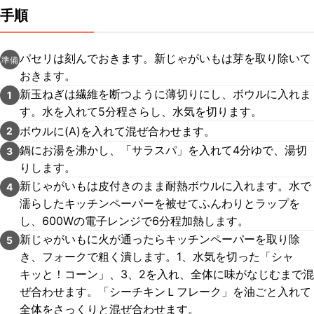
手順
パセリは刻んでおきます。新じゃがいもは芽を取り除いて
準備
おきます。
新玉ねぎは繊維を断つように薄切りにし、ボウルに入れま
1
す。水を入れて5分程さらし、水気を切ります。
ボウルに(A)を入れて混ぜ合わせます。
2
鍋にお湯を沸かし、「サラスパ」を入れて4分ゆで、湯切
3
りします。
新じゃがいもは皮付きのまま耐熱ボウルに入れます。水で
4
濡らしたキッチンペーパーを被せてふんわりとラップを
し、600Wの電子レンジで6分程加熱します。
新じゃがいもに火が通ったらキッチンペーパーを取り除
5
き、フォークで粗く潰します。1、水気を切った「シャ
キッと！コーン」、3、2を入れ、全体に味がなじむまで混
ぜ合わせます。「シーチキンＬフレーク」を油ごと入れて
全体をさっくりと混ぜ合わせます。