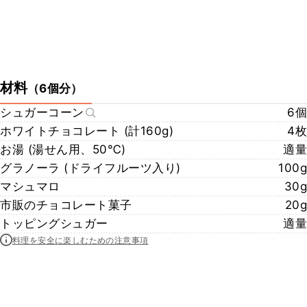
材料
（
6個分
）
シュガーコーン
6個
ホワイトチョコレート (計160g)
4枚
お湯 (湯せん用、50℃)
適量
グラノーラ (ドライフルーツ入り)
100g
マシュマロ
30g
市販のチョコレート菓子
20g
トッピングシュガー
適量
料理を安全に楽しむための注意事項