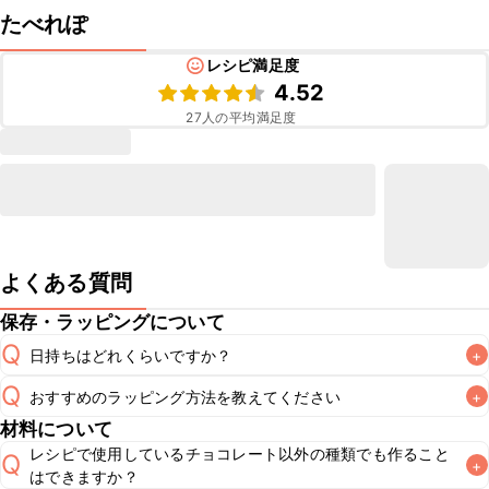
たべれぽ
レシピ満足度
4.52
27
人の平均満足度
よくある質問
保存・ラッピングについて
Q
日持ちはどれくらいですか？
+
Q
おすすめのラッピング方法を教えてください
+
常温保存で翌日中が目安です。室温が高い場合はチョコレー
A
材料について
トが溶けてしまうため、冷蔵庫で保管することをおすすめい
A
レシピで使用しているチョコレート以外の種類でも作ること
こちら
Q
+
はできますか？