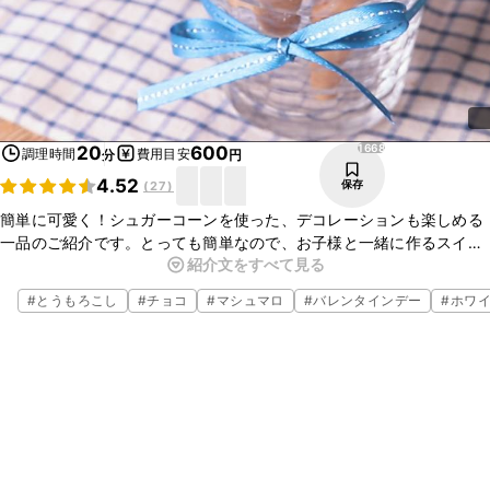
1668
20
600
調理時間
費用目安
分
円
4.52
保存
(
27
)
簡単に可愛く！シュガーコーンを使った、デコレーションも楽しめる
一品のご紹介です。とっても簡単なので、お子様と一緒に作るスイー
紹介文をすべて見る
ツにもぴったりですよ。お好みのトッピングで飾って、アレンジして
みてくださいね。
#
とうもろこし
#
チョコ
#
マシュマロ
#
バレンタインデー
#
ホワ