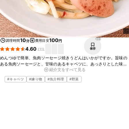
309
10
100
調理時間
費用目安
分
円
4.60
保存
(
11
)
めんつゆで簡単、魚肉ソーセージ焼きうどんはいかがですか。旨味の
ある魚肉ソーセージと、甘味のあるキャベツに、あっさりとした味つ
紹介文をすべて見る
けのうどんがよく合い、おいしいですよ。ぜひお試しください。
#
キャベツ
#
練り物
#
魚介料理
#
野菜