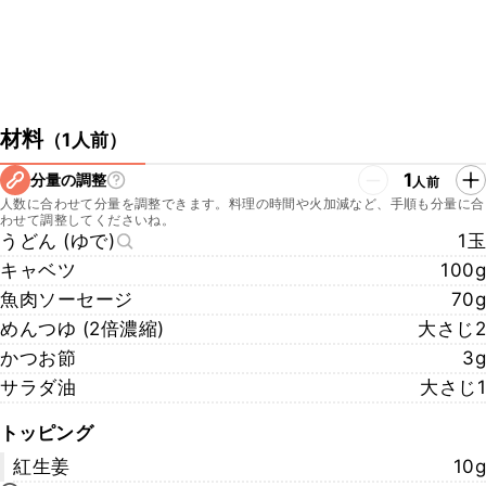
材料
（
1人前
）
1
分量の調整
人前
人数に合わせて分量を調整できます。料理の時間や火加減など、手順も分量に合
わせて調整してくださいね。
うどん (ゆで)
1玉
キャベツ
100g
魚肉ソーセージ
70g
めんつゆ (2倍濃縮)
大さじ2
かつお節
3g
サラダ油
大さじ1
トッピング
紅生姜
10g