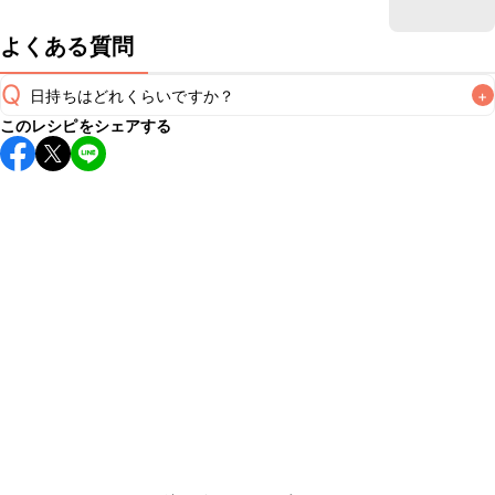
よくある質問
Q
日持ちはどれくらいですか？
+
このレシピをシェアする
こちらのレシピは出来たてをお召し上がりいただくことをお
すすめします。

A
※日持ちは目安です。
こちら
の注意事項をご確認の上、正し