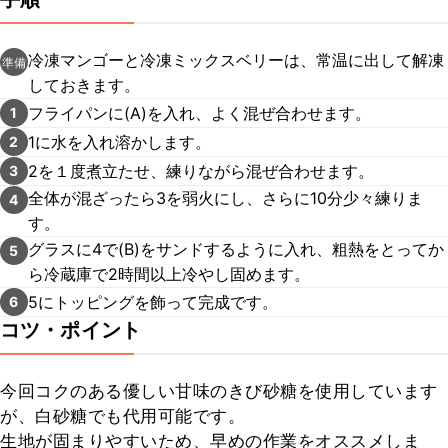
冷凍マンゴーと冷凍ミックスベリーは、常温に出して解凍
準備
しておきます。
フライパンに(A)を入れ、よく混ぜ合わせます。
1
1に水を入れ溶かします。
2
2を１度煮立たせ、練りながら混ぜ合わせます。
3
全体が混ざったら3を弱火にし、さらに10分少々練りま
4
す。
グラスに4で(B)をサンドするように入れ、粗熱をとってか
5
ら冷蔵庫で2時間以上冷やし固めます。
5にトッピングを飾って完成です。
6
コツ・ポイント
今回コクのある優しい甘味のきび砂糖を使用しています
が、白砂糖でも代用可能です。

生地が固まりやすいため、早めの作業をオススメしま