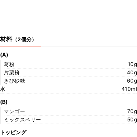
材料
（
2個分
）
(A)
葛粉
10g
片栗粉
40g
きび砂糖
60g
水
410ml
(B)
マンゴー
70g
ミックスベリー
50g
トッピング