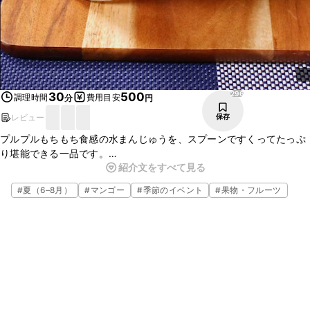
296
30
500
調理時間
費用目安
分
円
レビュー
保存
プルプルもちもち食感の水まんじゅうを、スプーンですくってたっぷ
り堪能できる一品です。
紹介文をすべて見る
グラスで全面鮮やかに、目でも楽しめる一品です。暑い時期にオスス
メのスイーツです。おもてなしデザートとしてもいかがでしょうか？
#
夏（6–8月）
#
マンゴー
#
季節のイベント
#
果物・フルーツ
是非、お試しください。