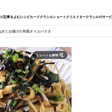
シピ
記事をよむ
レシピカード
クラシルショート
クリエイター
クラシルのサー
ねぎとお揚げの和風オイルパスタ
ミュートを解除