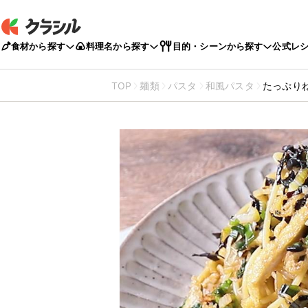
食材から探す
料理名から探す
目的・シーンから探す
公式レ
TOP
麺類
パスタ
和風パスタ
たっぷり