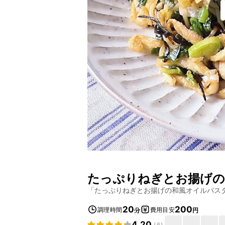
たっぷりねぎとお揚げの
「
たっぷりねぎとお揚げの和風オイルパス
20
200
調理時間
費用目安
分
円
4.20
(
6
)