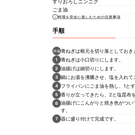
すりおろしニンニク
ごま油
料理を安全に楽しむための注意事項
手順
青ねぎは根元を切り落としておき
準備
青ねぎは小口切りにします。
1
油揚げは細切りにします。
2
鍋にお湯を沸騰させ、塩を入れて
3
フライパンにごま油を熱し、1と
4
香りが立ってきたら、2と塩昆布
5
油揚げにこんがりと焼き色がつい
6
す。
器に盛り付けて完成です。
7