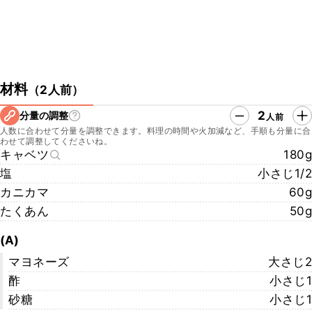
材料
（
2人前
）
2
分量の調整
人前
人数に合わせて分量を調整できます。料理の時間や火加減など、手順も分量に合
わせて調整してくださいね。
キャベツ
180g
塩
小さじ1/2
カニカマ
60g
たくあん
50g
(A)
マヨネーズ
大さじ2
酢
小さじ1
砂糖
小さじ1