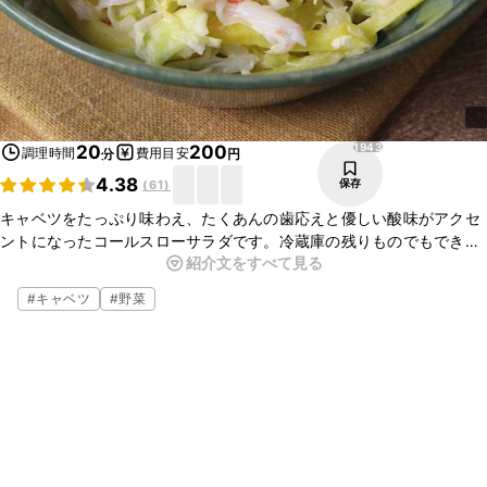
1943
20
200
調理時間
費用目安
分
円
4.38
保存
(
61
)
キャベツをたっぷり味わえ、たくあんの歯応えと優しい酸味がアクセ
ントになったコールスローサラダです。冷蔵庫の残りものでもできる
紹介文をすべて見る
ので、とっても嬉しい一品です。ボリュームもあり簡単に仕上がりま
すので、是非お試し下さい。
#
キャベツ
#
野菜