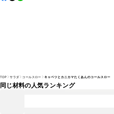
し上がりください。

A
※日持ちは目安です。
こちら
の注意事項をご確認の上、正し
TOP
サラダ
コールスロー
キャベツとカニカマたくあんのコールスロー
同じ材料の人気ランキング