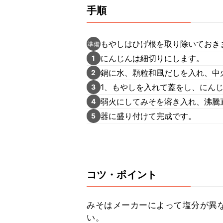
手順
もやしはひげ根を取り除いておき
準備
にんじんは細切りにします。
1
鍋に水、顆粒和風だしを入れ、中
2
1、もやしを入れて蓋をし、にん
3
弱火にしてみそを溶き入れ、沸騰
4
器に盛り付けて完成です。
5
コツ・ポイント
みそはメーカーによって塩分が異
い。
