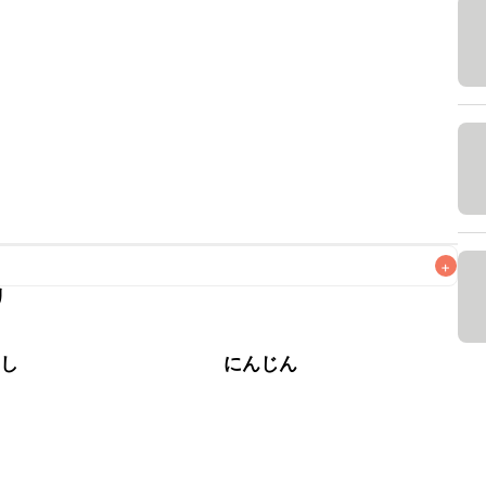
+
リ
なるべくお早めにお召し上がりください。

やし
にんじん