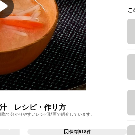
こ
汁
レシピ・作り方
簡単で分かりやすいレシピ動画で紹介しています。
保存
518
件