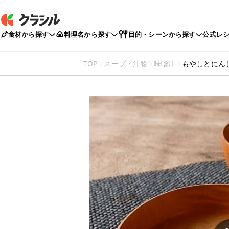
食材から探す
料理名から探す
目的・シーンから探す
公式レ
TOP
スープ・汁物
味噌汁
もやしとにん