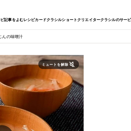
シピ
記事をよむ
レシピカード
クラシルショート
クリエイター
クラシルのサー
じんの味噌汁
ミュートを解除