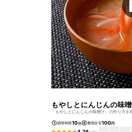
もやしとにんじんの味噌
「
もやしとにんじんの味噌汁
」の作り方を
10
100
調理時間
費用目安
分
円
4.26
(
43
)