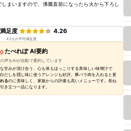
でしまいますので、沸騰直前になったら火から下ろし
ピ満足度
4.26
43
人の平均満足度
たべれぽ AI要約
ーの声をAIが自動で要約しています
な甘みが溶け合う、心も体もほっこりする美味しい味噌汁で
白だしを隠し味に使うアレンジも好評。豚バラ肉を入れると更
れる
のに美味しく、家族からの評価も高いメニューです。長ね
引き立つ一品になります。