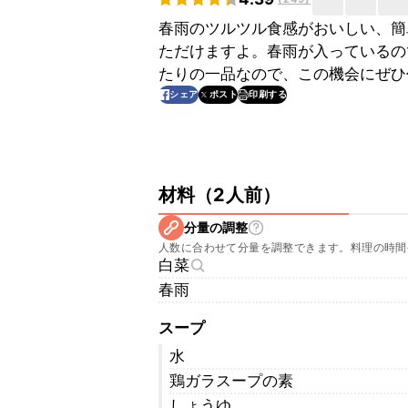
春雨のツルツル食感がおいしい、簡
ただけますよ。春雨が入っているの
たりの一品なので、この機会にぜひ
印刷する
シェア
ポスト
材料
（
2人前
）
分量の調整
人数に合わせて分量を調整できます。料理の時間
白菜
春雨
スープ
水
鶏ガラスープの素
しょうゆ