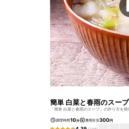
簡単 白菜と春雨のスープ
「
簡単 白菜と春雨のスープ
」の作り方を簡
10
300
調理時間
費用目安
分
円
4.39
(
249
)