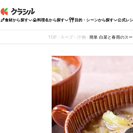
食材から探す
料理名から探す
目的・シーンから探す
公式レ
TOP
スープ・汁物
簡単 白菜と春雨のス