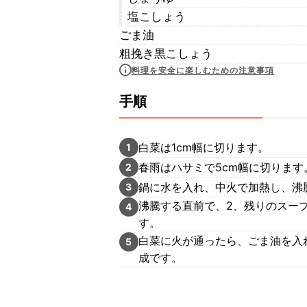
塩こしょう
ごま油
粗挽き黒こしょう
料理を安全に楽しむための注意事項
手順
白菜は1cm幅に切ります。
1
春雨はハサミで5cm幅に切ります
2
鍋に水を入れ、中火で加熱し、沸
3
沸騰する直前で、2、残りのスー
4
す。
白菜に火が通ったら、ごま油を入
5
成です。