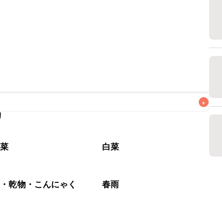
+
リ
がりいただくことをおすすめします。

野菜
白菜
藻・乾物・こんにゃく
春雨