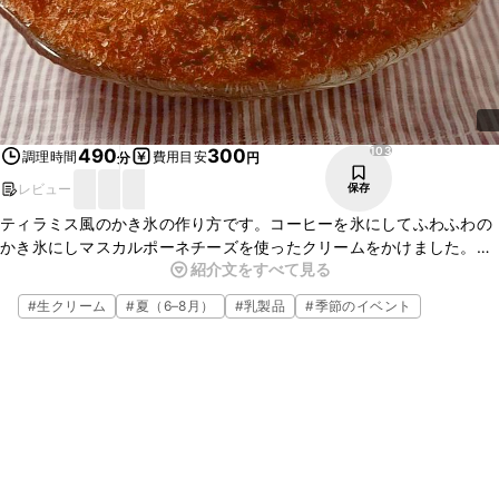
103
490
300
調理時間
費用目安
分
円
レビュー
保存
ティラミス風のかき氷の作り方です。コーヒーを氷にしてふわふわの
かき氷にしマスカルポーネチーズを使ったクリームをかけました。ほ
紹介文をすべて見る
ろ苦い氷にマスカルポーネチーズクリームがとてもよく合いティラミ
スのような味わいをお楽しみいただけますよ。ぜひお試しください。
#
生クリーム
#
夏（6–8月）
#
乳製品
#
季節のイベント