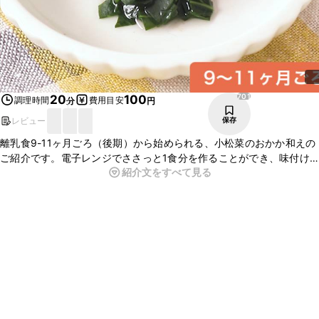
701
20
100
調理時間
費用目安
分
円
レビュー
保存
離乳食9-11ヶ月ごろ（後期）から始められる、小松菜のおかか和えの
ご紹介です。電子レンジでささっと1食分を作ることができ、味付け
紹介文をすべて見る
も昆布だしとかつお節だけでお手軽です。昆布だしとかつお節の旨味
で、小松菜も美味しくいただけます。ぜひ、お試し下さい。